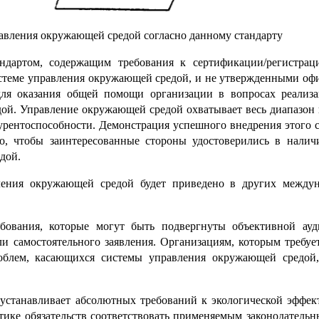
авления окружающей средой согласно данному стандарту
ндартом, содержащим требования к сертификации/регистрац
истеме управления окружающей средой, и не утвержденными оф
для оказания общей помощи организации в вопросах реализ
ой. Управление окружающей средой охватывает весь диапазон 
урентоспособности. Демонстрация успешного внедрения этого с
о, чтобы заинтересованные стороны удостоверились в налич
дой.
ления окружающей средой будет приведено в других между
бования, которые могут быть подвергнуты объективной ауд
и самостоятельного заявления. Организациям, которым требуе
облем, касающихся системы управления окружающей средой,
 устанавливает абсолютных требований к экологической эффек
ике обязательств соответствовать применяемым законодательн