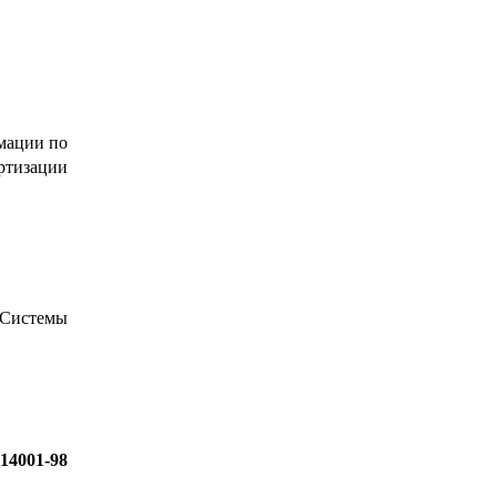
мации по
ртизации
«Системы
14001-98