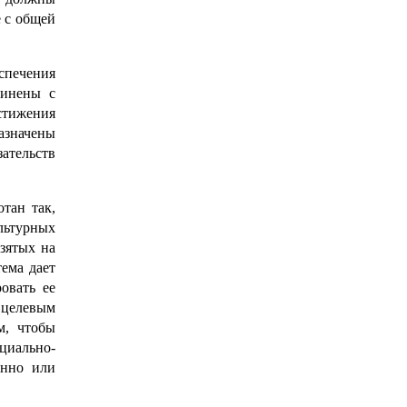
е с общей
спечения
динены с
стижения
назначены
ательств
тан так,
ультурных
взятых на
ема дает
овать ее
 целевым
м, чтобы
циально-
енно или