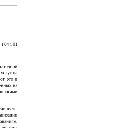
9
04
01
1
1
таточной
 услуг на
ют это в
ленных на
опросами
ивность.
анизации
бованиям,
» должны