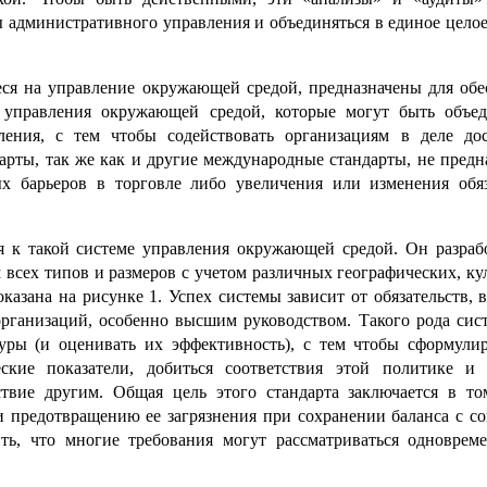
 административного управления и объединяться в единое цело
ся на управление окружающей средой, предназначены для обе
 управления окружающей средой, которые могут быть объе
ления, с тем чтобы содействовать организациям в деле до
арты, так же как и другие международные стандарты, не пред
х барьеров в торговле либо увеличения или изменения обяз
я к такой системе управления окружающей средой. Он разрабо
всех типов и размеров с учетом различных географических, к
казана на рисунке 1. Успех системы зависит от обязательств, 
организаций, особенно высшим руководством. Такого рода сист
уры (и оценивать их эффективность), с тем чтобы сформулир
ские показатели, добиться соответствия этой политике и
ствие другим. Общая цель этого стандарта заключается в то
 предотвращению ее загрязнения при сохранении баланса с со
ть, что многие требования могут рассматриваться одноврем