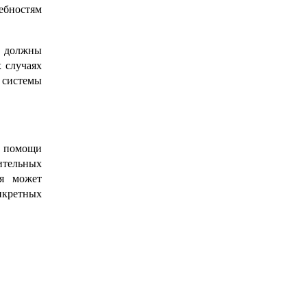
ебностям
о должны
 случаях
 системы
я помощи
ительных
ия может
нкретных