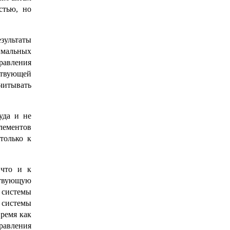
стью, но
зультаты
имальных
равления
ствующей
читывать
уда и не
лементов
только к
 что и к
ствующую
й системы
 системы
время как
равления