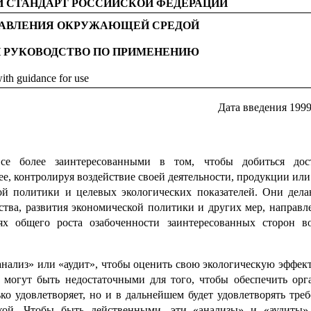
 СТАНДАРТ РОССИЙСКОЙ ФЕДЕРАЦИИ
АВЛЕНИЯ ОКРУЖАЮЩЕЙ СРЕДОЙ
И РУКОВОДСТВО ПО ПРИМЕНЕНИЮ
ith guidance for use
Дата введения 199
все более заинтересованными в том, чтобы добиться дос
е, контролируя воздействие своей деятельности, продукции или
й политики и целевых экологических показателей. Они дела
ства, развития экономической политики и других мер, направ
х общего роста озабоченности заинтересованных сторон в
.
нализ» или «аудит», чтобы оценить свою экологическую эффект
 могут быть недостаточными для того, чтобы обеспечить орг
ько удовлетворяет, но и в дальнейшем будет удовлетворять тре
кой. Чтобы быть действенными, эти «анализы» и «аудиты