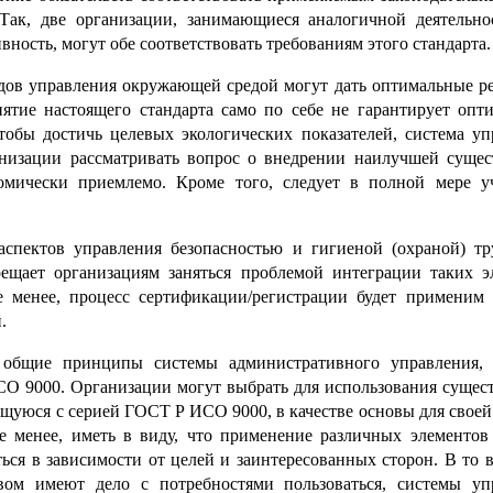
Так, две организации, занимающиеся аналогичной деятельно
ость, могут обе соответствовать требованиям этого стандарта.
дов управления окружающей средой могут дать оптимальные ре
нятие настоящего стандарта само по себе не гарантирует опт
тобы достичь целевых экологических показателей, система уп
низации рассматривать вопрос о внедрении наилучшей суще
номически приемлемо. Кроме того, следует в полной мере у
аспектов управления безопасностью и гигиеной (охраной) тр
ещает организациям заняться проблемой интеграции таких э
 менее, процесс сертификации/регистрации будет применим 
.
общие принципы системы административного управления,
ИСО 9000. Организации могут выбрать для использования суще
щуюся с серией ГОСТ Р ИСО 9000, в качестве основы для свое
е менее, иметь в виду, что применение различных элементов
ся в зависимости от целей и заинтересованных сторон. В то 
вом имеют дело с потребностями пользоваться, системы уп