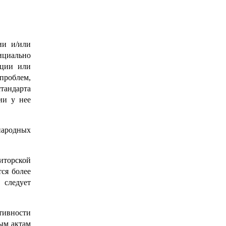
ии и/или
ициально
ации или
проблем,
тандарта
ии у нее
народных
иторской
тся более
 следует
тивности
ым актам