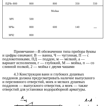
ПДЧг-800
800
800
350
550
Мойки
МЧ
500
МЧп
800
600
140
—
МЧ2
800
Примечание—В обозначении типа прибора буквы
и цифры означают. В — ванна, Ч — чугунная, П — с
подлокотниками, ПД — поддон, м — мелкий, а —
вариант исполнения, г — глубокий, М — мойка, п — со
сливной полкой, 2 — мойка с двумя чашами
4.3 Конструкция ванн и глубоких душевых
поддонов должна предусматривать наличие выпускного
и переливного отверстий, моек и мелких душевых
поддонов — выпускного отверстия, а моек — также
отверстий для установки водоразборной арматуры.