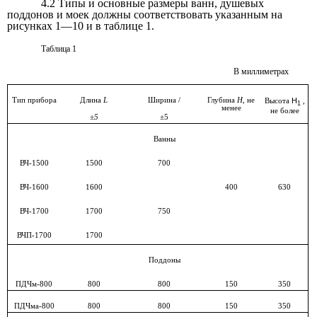
4.2 Типы и основные размеры ванн, душевых
поддонов и моек должны соответствовать указанным на
рисунках 1—10 и в таблице 1.
Таблица 1
В миллиметрах
Тип прибора
Длина
L
Ширина /
Глубина
Н,
не
H
Высота
,
1
менее
не более
±5
±5
Ванны
ВЧ-1500
1500
700
ВЧ-1600
1600
400
630
ВЧ-1700
1700
750
ВЧП-1700
1700
Поддоны
ПДЧм-800
800
800
150
350
ПДЧма-800
800
800
150
350