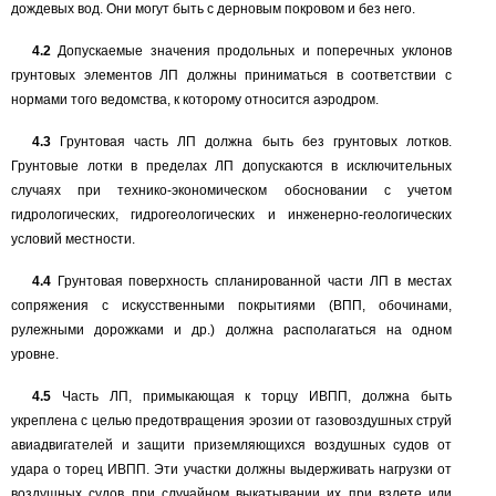
дождевых вод. Они могут быть с дерновым покровом и без него.
4.2
Допускаемые значения продольных и поперечных уклонов
грунтовых элементов ЛП должны приниматься в соответствии с
нормами того ведомства, к которому относится аэродром.
4.3
Грунтовая часть ЛП должна быть без грунтовых лотков.
Грунтовые лотки в пределах ЛП допускаются в исключительных
случаях при технико-экономическом обосновании с учетом
гидрологических, гидрогеологических и инженерно-геологических
условий местности.
4.4
Грунтовая поверхность спланированной части ЛП в местах
сопряжения с искусственными покрытиями (ВПП, обочинами,
рулежными дорожками и др.) должна располагаться на одном
уровне.
4.5
Часть ЛП, примыкающая к торцу ИВПП, должна быть
укреплена с целью предотвращения эрозии от газовоздушных струй
авиадвигателей и защити приземляющихся воздушных судов от
удара о торец ИВПП. Эти участки должны выдерживать нагрузки от
воздушных судов при случайном выкатывании их при взлете или