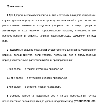
Примечания
1
Для
I
дорожно-климатической зоны тип местности в каждом конкретном
случае должен определяться при проведении изысканий с учетом места
расположения элементов аэродрома (террасы рек и озер, тундра и
лесотундра и т.д.), наличия торфомохового покрова, сплошности его
распространения и толщины, наличия подземного льда, надмерзлотных вод
и др.
2
Подземные воды не оказывают существенного влияния на увлажнение
верхней толщи грунтов, если уровень подземных вод в предморозный
период залегает ниже расчетной глубины промерзания на:
2
м и более
—
в глинах, суглинках пылеватых;
1,5
м и более
—
в суглинках, супесях пылеватых:
1
м и более
—
в супесях, песках пылеватых.
3
Уровень горизонта подземных вод к началу промерзания грунта
установленного
исчисляется от верха покрытия до уровня подземных вод,