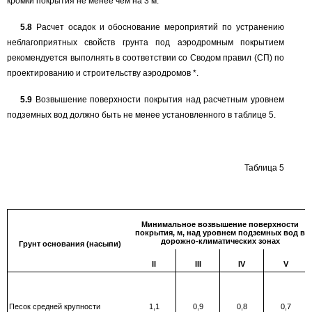
кромки покрытия не менее чем на
3
м.
5.8
Расчет осадок и обоснование мероприятий по устранению
неблагоприятных свойств грунта под аэродромным покрытием
рекомендуется выполнять в соответствии со Сводом правил (СП) по
проектированию и строительству аэродромов *.
5.9
Возвышение поверхности покрытия над расчетным уровнем
подземных вод должно быть не менее установленного в таблице
5.
Таблица
5
Минимальное возвышение поверхности
покрытия, м, над уровнем подземных вод в
дорожно-климатических зонах
Грунт основания (насыпи)
II
III
IV
V
Песок средней крупности
1,1
0,9
0,8
0,7