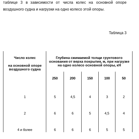
таблице
3
в зависимости от числа колес на основной опоре
воздушного судна и нагрузки на одно колесо этой опоры.
Таблица
3
Число колес
Глубина сжимаемой толщи грунтового
основания от верха покрытия, м, при нагрузке
на одно колесо основной опоры, кН
на основной опоре
воздушного судна
250
200
150
100
50
1
5
4,5
4
3
2
2
6
6
5
4,5
4
4
и более
6
6
6
5
5