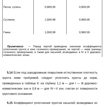
Песок, супесь
0,98/0,95
0,95/0,95
Суглинок
1,00/0.98
0,98/0,95
Глина
1,00/0,98
0,98/0.95
Примечание
—
Перед чертой приведены значения коэффициента
уплотнения грунта в зоне сезонного промерзания, за чертой
—
ниже границы
сезонного промерзания, а также для насыпей, возводимых в
IV
и
V
дорожно-
климатических зонах.
5.14
Если под аэродромным покрытием естественная плотность
грунта ниже требуемой, следует уплотнять грунты до норм,
приведенных в таблице
6:
на глубину
1,2
м
—
для
I
—
III
дорожно-
климатических зон и 0,8 м — для
IV—V
зон, считая от поверхности
грунтового основания.
5.15
Коэффициент уплотнения грунтов насыпей, возводимых из