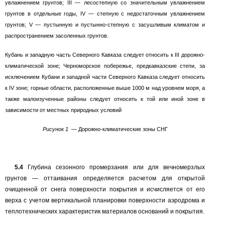
увлажнением грунтов;
III —
лесостепную со значительным увлажнением
грунтов
в
отдельные годы,
IV —
степную с недостаточным увлажнением
грунтов;
V —
пустынную и пустынно-степную с засушливым климатом и
распространением засоленных грунтов.
Кубань и западную часть Северного Кавказа следует относить к
III
дорожно-
климатической зоне; Черноморское побережье, предкавказские степи, за
исключением Кубани и западной части Северного Кавказа следует относить
к
IV
зоне; горные области, расположенные выше 1000 м над уровнем моря, а
также малоизученные районы следует относить к той или иной зоне в
зависимости от местных природных условий
Рисунок
1
—
Дорожно-климатические зоны СНГ
5.4
Глубина сезонного промерзания или для вечномерзлых
грунтов
—
оттаивания определяется расчетом для открытой
очищенной от снега поверхности покрытия и исчисляется от его
верха с учетом вертикальной планировки поверхности аэродрома и
теплотехнических характеристик материалов оснований и покрытия.