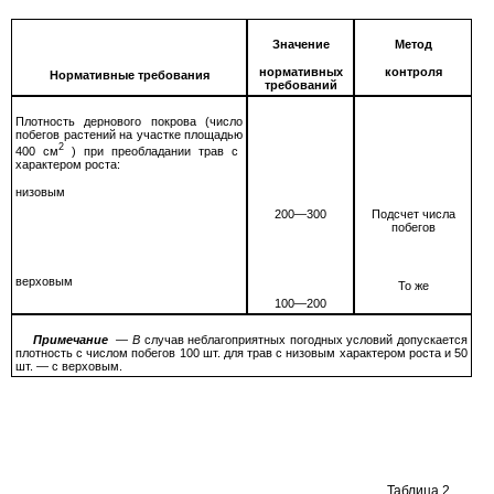
Значение
Метод
нормативных
контроля
Нормативные требования
требований
Плотность дернового покрова (число
побегов растений на участке площадью
2
400
см
) при преобладании трав с
характером роста:
низовым
200—300
Подсчет числа
побегов
верховым
То же
100—200
Примечание
—
В
случав неблагоприятных погодных условий допускается
плотность с числом побегов
100
шт. для трав с низовым характером роста и
50
шт.
—
с верховым.
Таблица
2