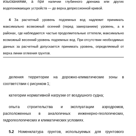
изысканиями, а при
наличии глубинного дренажа или других
водопонижающих устройств
—
до верха депрессионной кривой.
4
За расчетный уровень подземных вод надлежит принимать
максимально возможный осенний (перед замерзанием) уровень, а в
районах, где наблюдаются частые продолжительные оттепели, максимально
возможный весенний уровень подземных вод. При отсутствии необходимых
данных за расчетный допускается принимать уровень, определяемый от
верха линии оглеения грунтов.
деления территории на дорожно-климатические зоны в
соответствии с рисунком
1;
категории нормативной нагрузки от воздушного судна;
опыта строительства и эксплуатации аэродромов,
расположенных в аналогичных инженерно-геологических,
гидрогеологических и климатических условиях.
5.2
Номенклатура грунтов, используемых для грунтового