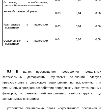
0,02
0,03
0,04
бетонным, армобетонным,
железобетонным монолитным
железобетонным сборным
0,03
0,04
0,06
Капитальные с нежестким
0,03
0,04
0,06
покрытием
0,04
0,05
0,08
Облегченные с нежестким
покрытием
5.7
В целях недопущения превышения предельных
вертикальных деформаций грунтовых оснований следует
предусматривать следующие мероприятия по исключению или
уменьшению вредного воздействия природных и эксплуатационных
факторов, устранению неблагоприятных свойств грунта под
аэродромным покрытием:
устройство специальных слоев искусственного основания и