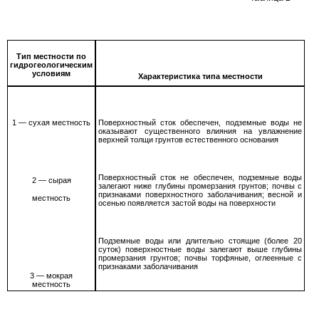
Тип местности по
гидрогеологическим
условиям
Характеристика типа местности
1
— сухая местность
Поверхностный сток обеспечен, подземные воды не
оказывают существенного влияния на увлажнение
верхней толщи грунтов естественного основания
Поверхностный сток не обеспечен, подземные воды
2 —
сырая
залегают ниже глубины промерзания грунтов; почвы с
признаками поверхностного заболачивания; весной и
местность
осенью появляется застой воды на поверхности
Подземные воды или длительно стоящие (более
20
суток) поверхностные воды залегают выше глубины
промерзания грунтов; почвы торфяные, оглеенные с
признаками заболачивания
3 —
мокрая
местность