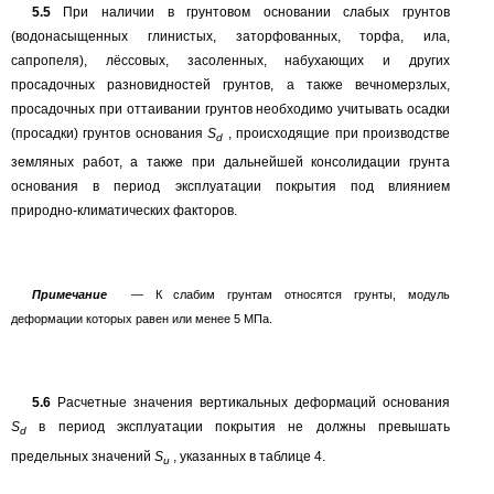
5.5
При наличии в грунтовом основании слабых грунтов
(водонасыщенных глинистых, заторфованных, торфа, ила,
сапропеля), лёссовых, засоленных, набухающих и других
просадочных разновидностей грунтов, а также вечномерзлых,
просадочных при оттаивании грунтов необходимо учитывать осадки
(просадки) грунтов основания
S
, происходящие при производстве
d
земляных работ, а также при дальнейшей консолидации грунта
основания в период эксплуатации покрытия под влиянием
природно-климатических факторов.
Примечание
—
К слабим грунтам относятся грунты, модуль
деформации которых равен или менее 5 МПа.
5.6
Расчетные значения вертикальных деформаций основания
S
в период эксплуатации покрытия не должны превышать
d
предельных значений
S
,
указанных в таблице
4.
u