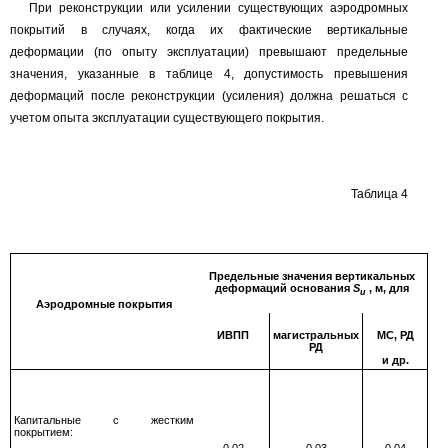
При реконструкции или усилении существующих аэродромных
покрытий в случаях, когда их фактические вертикальные
деформации (по опыту эксплуатации) превышают предельные
значения, указанные в таблице
4,
допустимость превышения
деформаций после реконструкции (усиления) должна решаться с
учетом опыта эксплуатации существующего покрытия.
Таблица
4
Предельные значения вертикальных
деформаций основания
S
, м, для
u
Аэродромные покрытия
ИВПП
магистральных
МС, РД
РД
и др.
Капитальные с жестким
покрытием: