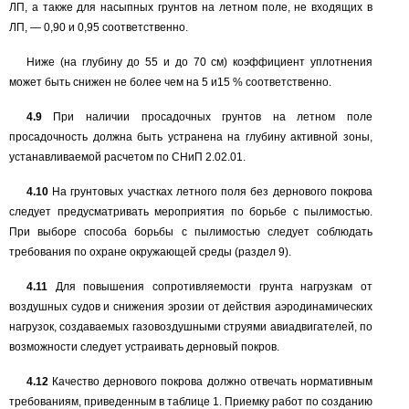
ЛП, а также для насыпных грунтов на летном поле, не входящих в
ЛП,
— 0,90
и
0,95
соответственно.
Ниже (на глубину до
55
и до
70
см) коэффициент уплотнения
может быть снижен не более чем на
5
и15
%
соответственно.
4.9
При наличии просадочных грунтов на летном поле
просадочность должна быть устранена на глубину активной зоны,
устанавливаемой расчетом по СНиП
2.02.01.
4.10
На грунтовых участках летного поля без дернового покрова
следует предусматривать мероприятия по борьбе с пылимостью.
При выборе способа борьбы с пылимостью следует соблюдать
требования по охране окружающей среды (раздел
9).
4.11
Для повышения сопротивляемости грунта нагрузкам от
воздушных судов и снижения эрозии от действия аэродинамических
нагрузок, создаваемых газовоздушными струями авиадвигателей, по
возможности следует устраивать дерновый покров.
4.12
Качество дернового покрова должно отвечать нормативным
требованиям, приведенным в таблице
1.
Приемку работ по созданию