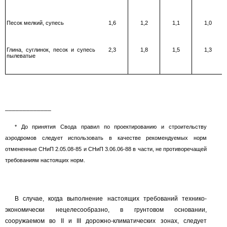
Песок мелкий, супесь
1,6
1,2
1,1
1,0
Глина, суглинок, песок и супесь
2,3
1,8
1,5
1,3
пылеватые
_____________
* До принятия Свода правил по проектированию и строительству
аэродромов следует использовать в качестве рекомендуемых норм
отмененные СНиП
2.05.08-85
и СНиП
3.06.06-88
в части, не противоречащей
требованиям настоящих норм.
В случае, когда выполнение настоящих требований технико-
экономически нецелесообразно, в грунтовом основании,
сооружаемом во
II
и
III
дорожно-климатических зонах, следует