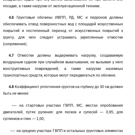
посадке, а также нагрузки от эксплуатационной техники.
4.6
Грунтовые обочины ИВПП, РД, МС и перронов должны
обеспечивать отвод поверхностных вод с площадей искусственных
покрытий и постепенный переход от искусственных покрытий к
грунту, для чего следует устраивать укрепленные отмостки
(сопряжения).
4.7
Отмостки должны выдерживать нагрузку, создаваемую
воздушным судном при случайном выкатывании, не вызывая у него
конструктивных повреждений, а также нагрузки наземных
транспортных средств, которые могут передвигаться по обочине.
4.8
Коэффициент уплотнения грунтов на глубину до
30
см должен
быть не менее:
—
на стартовых участках ГВПП, МС, местах опробования
двигателей, путях руления: для песков и супесей
— 0,95,
для
суглинков и глин
— 1,00;
—
на средних участках ГВПП и остальных грунтовых элементах