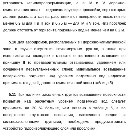
устраивать капилляропрерывающие, а в
IV
и
V
дорожно-
климатических зонах
—
гидроизолирующие прослойки, верх которых
должен располагаться на расстоянии от поверхности покрытия не
менее
0,9
м для
II
и
III
зон и
0,75
м
—
для
IV
и
V
зон. Низ прослоек
должен отстоять от горизонта подземных вод не менее чем на
0,2
м.
5.10
Для аэродромов, располагаемых в
I
дорожно-климатической
зоне, в случае отсутствия вечномерзлых грунтов, а также при
использовании последних в качестве естественного основания по
принципу
II
(с предварительным оттаиванием, удалением или
осушением переувлажненных слоев) минимальное возвышение
поверхности покрытия над уровнем подземных вод надлежит
принимать как для
II
дорожно-климатической зоны (таблица
5).
5.11
При наличии засоленных грунтов возвышение поверхности
покрытия над расчетным уровнем подземных вод следует
принимать на
20 %
больше, чем указано в таблице
5,
а по
поверхности грунтового основания, сложенного средне- и
сильнозасоленными грунтами, необходимо предусматривать
устройство гидроизолирующего слоя или прослойки.