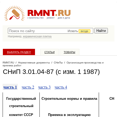
строительство
ремонт
дом и дача
Искать
везде
Например,
керамическая плитка
ВЫБРАТЬ РАЗДЕЛ
СТАТЬИ
ТОВАРЫ
КАТАЛОГ КОМПАНИЙ
RMNT.RU
/
Нормативные документы
/
СНиПы
/
Организация производства и
приемка работ
СНиП 3.01.04-87 (с изм. 1 1987)
часть 1
часть 2
часть 3
часть 4
Государственный
Строительные нормы и правила
СНи
строительный
комитет СССР
Приемка в эксплуатацию