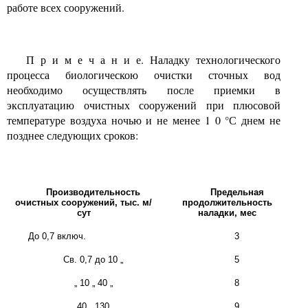
работе всех сооружений.
П р и м е ч а н и е. Наладку технологического
процесса биологическою очистки сточных вод
необходимо осуществлять после приемки в
эксплуатацию очистных сооружений при плюсовой
температуре воздуха ночью и не менее
1
0 °С днем не
позднее следующих сроков:
Производительность
Предельная
очистных сооружений, тыс. м/
продолжительность
сут
наладки, мес
До
0,7
включ.
3
Св.
0,7
до
10
„
5
„
10
„
40
„
8
„
40
„
130
„
9