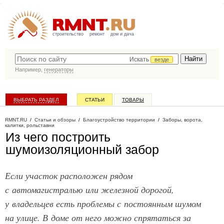
строительство
ремонт
дом и дача
Искать
везде
Например,
генераторы
ВЫБРАТЬ РАЗДЕЛ
СТАТЬИ
ТОВАРЫ
КАТАЛОГ КОМПАНИЙ
RMNT.RU
/
Статьи и обзоры
/
Благоустройство территории
/
Заборы, ворота,
калитки, рольставни
Из чего построить
шумоизоляционный забор
Если участок расположен рядом
с автомагистралью или железной дорогой,
у владельцев есть проблемы с постоянным шумом
на улице. В доме от него можно спрятаться за