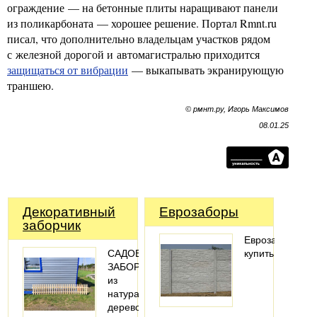
ограждение — на бетонные плиты наращивают панели
из поликарбоната — хорошее решение. Портал Rmnt.ru
писал, что дополнительно владельцам участков рядом
с железной дорогой и автомагистралью приходится
защищаться от вибрации
— выкапывать экранирующую
траншею.
© рмнт.ру, Игорь Максимов
08.01.25
Декоративный
Еврозаборы
заборчик
Еврозабор
САДОВЫЙ
купить
ЗАБОРЧИК
из
натурального
дерево