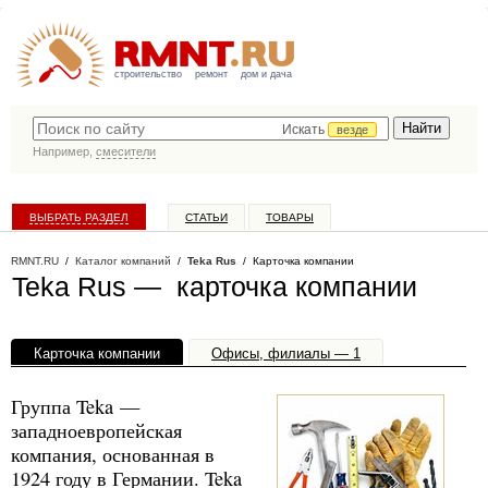
строительство
ремонт
дом и дача
Искать
везде
Например,
смесители
ВЫБРАТЬ РАЗДЕЛ
СТАТЬИ
ТОВАРЫ
КАТАЛОГ КОМПАНИЙ
RMNT.RU
/
Каталог компаний
/
Teka Rus
/ Карточка компании
Teka Rus — карточка компании
Карточка компании
Офисы, филиалы — 1
Группа Teka —
западноевропейская
компания, основанная в
1924 году в Германии. Teka