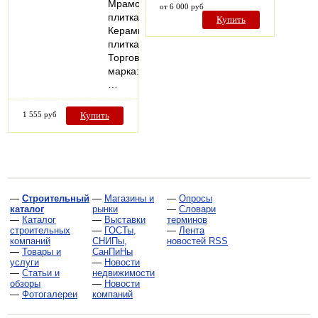
Мраморная
от 6 000 руб
плитка;
Купить
Керамическая
плитка
Торговая
марка:
…
1 555 руб
Купить
—
Строительный
—
Магазины и
—
Опросы
каталог
рынки
—
Словари
—
Каталог
—
Выставки
терминов
строительных
—
ГОСТы,
—
Лента
компаний
СНИПы,
новостей RSS
—
Товары и
СанПиНы
услуги
—
Новости
—
Статьи и
недвижимости
обзоры
—
Новости
—
Фотогалереи
компаний