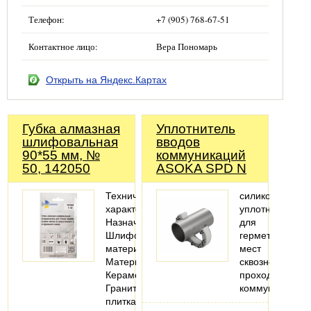
Телефон:
+7 (905) 768-67-51
Контактное лицо:
Вера Пономарь
Открыть на Яндекс.Картах
Губка алмазная
Уплотнитель
шлифовальная
вводов
90*55 мм, №
коммуникаций
50, 142050
ASOKA SPD N
Технические
силиконовый
характеристики
уплотнитель
Назначение:
для
Шлифовать
герметизации
материал
мест
Материалы:
сквозного
Керамогранит;
прохода
Гранитная
коммуникаций
плитка;