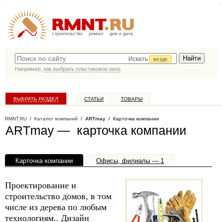
строительство
ремонт
дом и дача
Искать
везде
Например,
как выбрать пластиковое окно
ВЫБРАТЬ РАЗДЕЛ
СТАТЬИ
ТОВАРЫ
КАТАЛОГ КОМПАНИЙ
RMNT.RU
/
Каталог компаний
/
ARTmay
/ Карточка компании
ARTmay — карточка компании
Карточка компании
Офисы, филиалы — 1
Проектирование и
строительство домов, в том
числе из дерева по любым
технологиям.. Дизайн