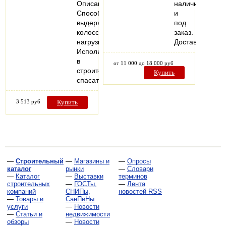
Описание:
наличии
Способны
и
выдерживать
под
колоссальные
заказ.
нагрузки.
Доставка.
Используются
в
от 11 000 до 18 000 руб
строительных,
Купить
спасательных…
3 513 руб
Купить
—
Строительный
—
Магазины и
—
Опросы
каталог
рынки
—
Словари
—
Каталог
—
Выставки
терминов
строительных
—
ГОСТы,
—
Лента
компаний
СНИПы,
новостей RSS
—
Товары и
СанПиНы
услуги
—
Новости
—
Статьи и
недвижимости
обзоры
—
Новости