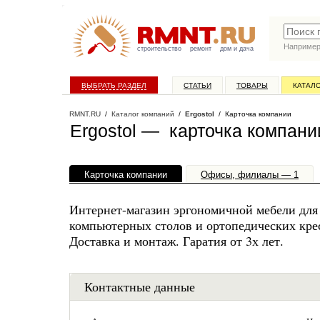
Наприме
строительство
ремонт
дом и дача
ВЫБРАТЬ РАЗДЕЛ
СТАТЬИ
ТОВАРЫ
КАТАЛ
RMNT.RU
/
Каталог компаний
/
Ergostol
/ Карточка компании
Ergostol — карточка компани
Карточка компании
Офисы, филиалы — 1
Интернет-магазин эргономичной мебели для
компьютерных столов и ортопедических крес
Доставка и монтаж. Гаратия от 3х лет.
Контактные данные