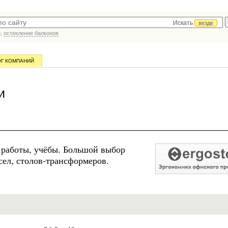
Искать
везде
р,
остекление балконов
ОГ КОМПАНИЙ
и
 работы, учёбы. Большой выбор
ел, столов-трансформеров.