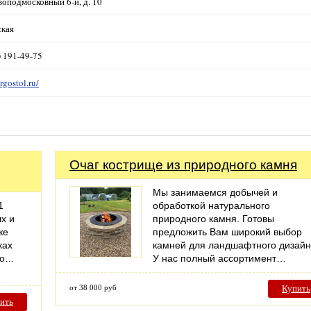
воподмосковный 6-й, д. 10
ская
) 191-49-75
ergostol.ru/
Очаг кострище из природного камня
Мы занимаемся добычей и
1
обработкой натурального
х и
природного камня. Готовы
же
предложить Вам широкий выбор
ках
камней для ландшафтного дизайн
по…
У нас полный ассортимент…
от 38 000 руб
Купить
ить