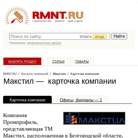
строительство
ремонт
дом и дача
Искать
везде
Например,
межкомнатные двери
ВЫБРАТЬ РАЗДЕЛ
СТАТЬИ
ТОВАРЫ
КАТАЛОГ КОМПАНИЙ
RMNT.RU
/
Каталог компаний
/
Макстил
/ Карточка компании
Макстил — карточка компании
Карточка компании
Офисы, филиалы — 1
Компания
Промпрофиль,
представляющая ТМ
Макстил, расположенная в Белгородской области,