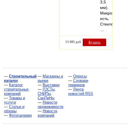
3,5
мм).
Микропроветри
есть.
Стеклопакеты:
…
13 085 руб
Купить
—
Строительный
—
Магазины и
—
Опросы
каталог
рынки
—
Словари
—
Каталог
—
Выставки
терминов
строительных
—
ГОСТы,
—
Лента
компаний
СНИПы,
новостей RSS
—
Товары и
СанПиНы
услуги
—
Новости
—
Статьи и
недвижимости
обзоры
—
Новости
—
Фотогалереи
компаний