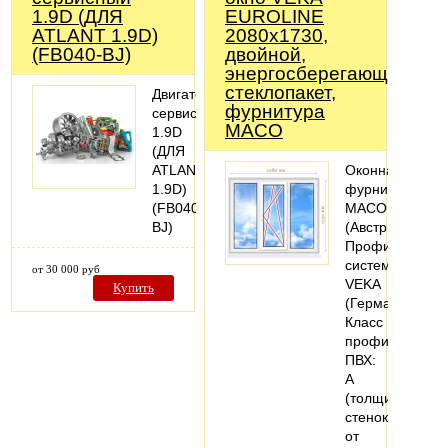
1.9D (ДЛЯ
EUROLINE
ATLANT 1.9D)
2080х1730,
(FB040-BJ)
двойной,
энергосберегающий
стеклопакет,
Двигатель
фурнитура
сервисный
MACO
1.9D
(ДЛЯ
ATLANT
Оконная
1.9D)
фурнитура
(FB040-
MACO
BJ)
(Австрия).
Профильная
система:
от 30 000 руб
VEKA
Купить
(Германия).
Класс
профиля
ПВХ:
А
(толщина
стенок
от