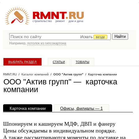
строительство
ремонт
дом и дача
Искать
везде
Например,
потолок из гипсокартона
ВЫБРАТЬ РАЗДЕЛ
СТАТЬИ
ТОВАРЫ
КАТАЛОГ КОМПАНИЙ
RMNT.RU
/
Каталог компаний
/
ООО "Актив групп"
/ Карточка компании
ООО "Актив групп" — карточка
компании
Карточка компании
Офисы, филиалы — 1
Шпонируем и кашируем МДФ, ДВП и фанеру
Цены обсуждаемы в индивидуальном порядке.
А также рассматриваются моменты по доставке на