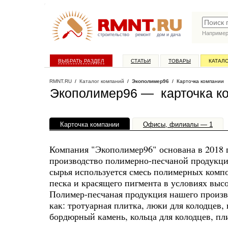
Наприме
строительство
ремонт
дом и дача
ВЫБРАТЬ РАЗДЕЛ
СТАТЬИ
ТОВАРЫ
КАТАЛ
RMNT.RU
/
Каталог компаний
/
Экополимер96
/ Карточка компании
Экополимер96 — карточка к
Карточка компании
Офисы, филиалы — 1
Компания "Экополимер96" основана в 2018 
производство полимерно-песчаной продукции
сырья используется смесь полимерных комп
песка и красящего пигмента в условиях высо
Полимер-песчаная продукция нашего произв
как: тротуарная плитка, люки для колодцев, 
бордюрный камень, кольца для колодцев, пл