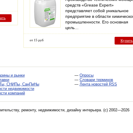
средств «Grease Expert»
представляет собой уникальное
предприятие в области химическо
ить
промышленности. Его основная
цель…
от 15 руб
Купить
азины и рынки
—
Опросы
тавки
—
Словари терминов
Ты, СНИПы, СанПиНы
—
Лента новостей RSS
ости недвижимости
ости компаний
оительству, ремонту, недвижимости, дизайну интерьера
. (c) 2002—2026