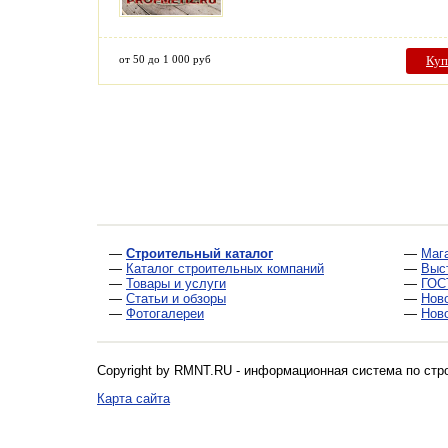
от 50 до 1 000 руб
Куп
—
Строительный каталог
—
Маг
—
Каталог строительных компаний
—
Выс
—
Товары и услуги
—
ГОС
—
Статьи и обзоры
—
Нов
—
Фотогалереи
—
Нов
Copyright by RMNT.RU - информационная система по
стр
Карта сайта