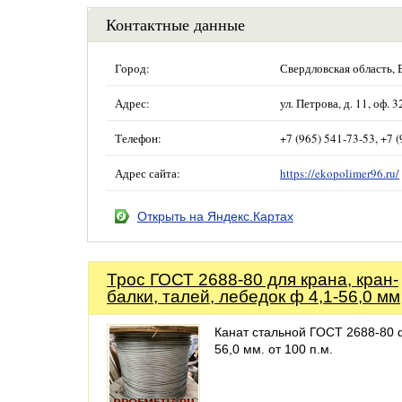
Контактные данные
Город:
Свердловская область,
Адрес:
ул. Петрова, д. 11, оф. 3
Телефон:
+7 (965) 541-73-53, +7 
Адрес сайта:
https://ekopolimer96.ru/
Открыть на Яндекс.Картах
Трос ГОСТ 2688-80 для крана, кран-
балки, талей, лебедок ф 4,1-56,0 мм
Канат стальной ГОСТ 2688-80 ф
56,0 мм. от 100 п.м.