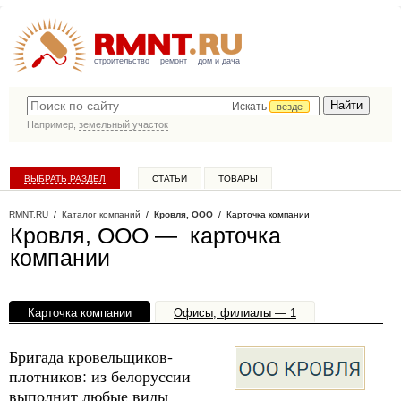
строительство
ремонт
дом и дача
Искать
везде
Например,
земельный участок
ВЫБРАТЬ РАЗДЕЛ
СТАТЬИ
ТОВАРЫ
КАТАЛОГ КОМПАНИЙ
RMNT.RU
/
Каталог компаний
/
Кровля, ООО
/ Карточка компании
Кровля, ООО — карточка
компании
Карточка компании
Офисы, филиалы — 1
Бригада кровельщиков-
плотников: из белоруссии
выполнит любые виды