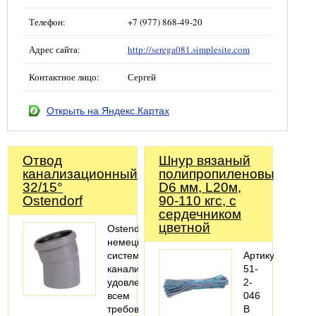
Телефон:
+7 (977) 868-49-20
Адрес сайта:
http://serega081.simplesite.com
Контактное лицо:
Сергей
Открыть на Яндекс.Картах
Отвод
Шнур вязаный
канализационный
полипропиленовый,
32/15°
D6 мм, L20м,
Ostendorf
90-110 кгс, с
сердечником
цветной
Ostendorf-
немецкая
система
Артикул:
канализации,
51-
удовлетворяющая
2-
всем
046
требованиям
В