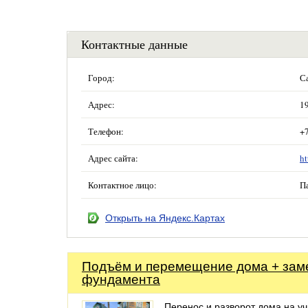
Контактные данные
Город:
С
Адрес:
19
Телефон:
+7
Адрес сайта:
ht
Контактное лицо:
П
Открыть на Яндекс.Картах
Подъём и перемещение дома + зам
фундамента
Перенос и разворот дома на уч