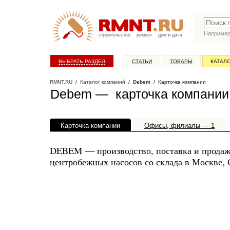
Наприме
строительство
ремонт
дом и дача
ВЫБРАТЬ РАЗДЕЛ
СТАТЬИ
ТОВАРЫ
КАТАЛ
RMNT.RU
/
Каталог компаний
/
Debem
/ Карточка компании
Debem — карточка компании
Карточка компании
Офисы, филиалы — 1
DEBEM — производство, поставка и продаж
центробежных насосов со склада в Москве, 