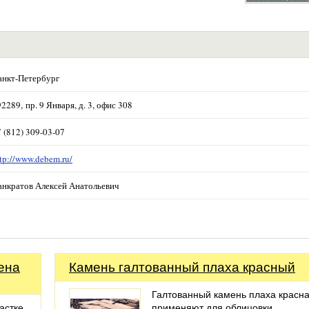
анкт-Петербург
2289, пр. 9 Января, д. 3, офис 308
 (812) 309-03-07
tp://www.debem.ru/
анкратов Алексей Анатольевич
ена
Камень галтованный плаха красный
Галтованный камень плаха красн
астке,
применяют для облицовки