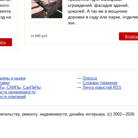
ного
ограждений, фасадов зданий,
мента.
цоколей. А так же в мощении
зд на
дорожек в саду или парке, отделк
зон…
от 660 руб
Купить
ить
азины и рынки
—
Опросы
тавки
—
Словари терминов
Ты, СНИПы, СанПиНы
—
Лента новостей RSS
ости недвижимости
ости компаний
оительству, ремонту, недвижимости, дизайну интерьера
. (c) 2002—2026