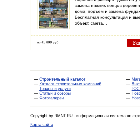
замена нижних венцов деревян
дома, подъём и замена фунда
Бесплатная консультация и вые
объект, смета…
от 45 000 руб
Куп
—
Строительный каталог
—
Маг
—
Каталог строительных компаний
—
Выс
—
Товары и услуги
—
ГОС
—
Статьи и обзоры
—
Нов
—
Фотогалереи
—
Нов
Copyright by RMNT.RU - информационная система по
стр
Карта сайта