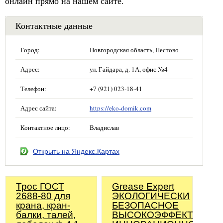
онлайн прямо на нашем сайте.
Контактные данные
Город:
Новгородская область, Пестово
Адрес:
ул. Гайдара, д. 1А, офис №4
Телефон:
+7 (921) 023-18-41
Адрес сайта:
https://eko-domik.com
Контактное лицо:
Владислав
Открыть на Яндекс.Картах
Трос ГОСТ
Grease Expert
2688-80 для
ЭКОЛОГИЧЕСКИ
крана, кран-
БЕЗОПАСНОЕ
балки, талей,
ВЫСОКОЭФФЕКТИВНО