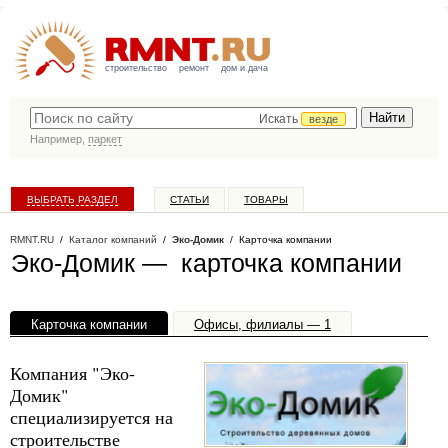
строительство
ремонт
дом и дача
Искать
везде
Например,
паркет
ВЫБРАТЬ РАЗДЕЛ
СТАТЬИ
ТОВАРЫ
КАТАЛОГ КОМПАНИЙ
RMNT.RU
/
Каталог компаний
/
Эко-Домик
/ Карточка компании
Эко-Домик — карточка компании
Карточка компании
Офисы, филиалы — 1
Компания "Эко-
Домик"
специализируется на
строительстве