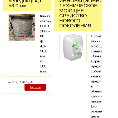
лебедок ф 4,1-
ИННОВАЦИОННОЕ
56,0 мм
ТЕХНИЧЕСКОЕ
МОЮЩЕЕ
СРЕДСТВО
Канат
НОВОГО
стальной
ПОКОЛЕНИЯ.
ГОСТ
2688-
80
Производство
ф
технических
4,1-
моющих
56,0
средств
мм.
«Grease
от
Expert»
100
представляет
п.м.
собой
уникальное
предприятие
от 50 до 1 000 руб
в
Купить
области
химической
промышленнос
Его
основная
цель…