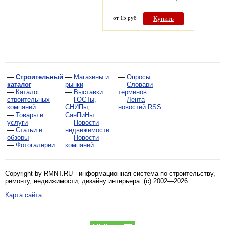
от 15 руб
Купить
—
Строительный
—
Магазины и
—
Опросы
каталог
рынки
—
Словари
—
Каталог
—
Выставки
терминов
строительных
—
ГОСТы,
—
Лента
компаний
СНИПы,
новостей RSS
—
Товары и
СанПиНы
услуги
—
Новости
—
Статьи и
недвижимости
обзоры
—
Новости
—
Фотогалереи
компаний
Copyright by RMNT.RU - информационная система по
строительству,
ремонту, недвижимости, дизайну интерьера
. (c) 2002—2026
Карта сайта