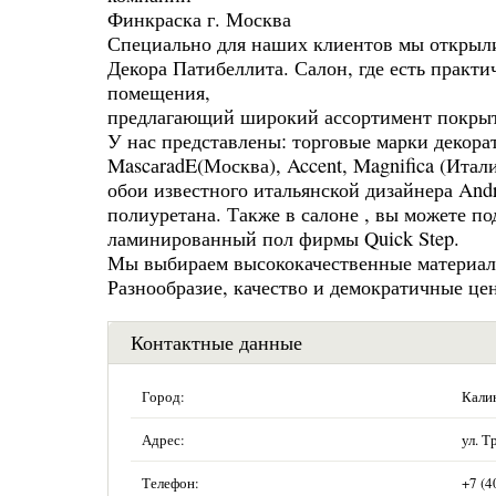
Финкраска г. Москва
Специально для наших клиентов мы открыли 
Декора Патибеллита. Салон, где есть практи
помещения,
предлагающий широкий ассортимент покры
У нас представлены: торговые марки декора
MascаradE(Москва), Accent, Magnifica (Италия
обои известного итальянской дизайнера Andr
полиуретана. Также в салоне , вы можете п
ламинированный пол фирмы Quick Step.
Мы выбираем высококачественные материалы
Разнообразие, качество и демократичные це
Контактные данные
Город:
Кали
Адрес:
ул. Т
Телефон:
+7 (4