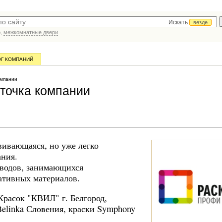
Искать
везде
р,
межкомнатные двери
ОГ КОМПАНИЙ
омпании
точка компании
вивающаяся, но уже легко
ания.
аводов, занимающихся
ативных материалов.
Красок "КВИЛ" г. Белгород,
elinka Словения, краски Symphony