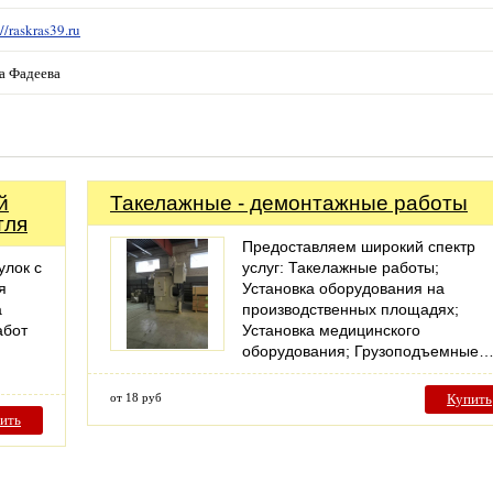
://raskras39.ru
а Фадеева
й
Такелажные - демонтажные работы
тля
Предоставляем широкий спектр
лок с
услуг: Такелажные работы;
я
Установка оборудования на
а
производственных площадях;
абот
Установка медицинского
…
оборудования; Грузоподъемные
от 18 руб
Купить
ить