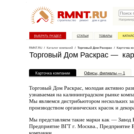
Наприме
строительство
ремонт
дом и дача
ВЫБРАТЬ РАЗДЕЛ
СТАТЬИ
ТОВАРЫ
КАТАЛ
RMNT.RU
/
Каталог компаний
/
Торговый Дом Раскрас
/ Карточка к
Торговый Дом Раскрас — кар
Карточка компании
Офисы, филиалы — 1
Торговый Дом Раскрас, молодая активно раз
узнаваемая на калининградском рынке комп
Мы являемся дистрибьютором нескольких з
производством органических красок и декор
Мы представляем такие марки как — Завод 
Предприятие ВГТ г. Москва., Предприятие B
компании