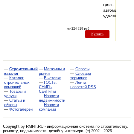
грязь
автоматически
удаляется…
от 224 828 руб
Купить
—
Строительный
—
Магазины и
—
Опросы
каталог
рынки
—
Словари
—
Каталог
—
Выставки
терминов
строительных
—
ГОСТы,
—
Лента
компаний
СНИПы,
новостей RSS
—
Товары и
СанПиНы
услуги
—
Новости
—
Статьи и
недвижимости
обзоры
—
Новости
—
Фотогалереи
компаний
Copyright by RMNT.RU - информационная система по
строительству,
ремонту, недвижимости, дизайну интерьера
. (c) 2002—2026