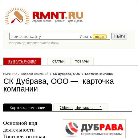
строительство
ремонт
дом и дача
Искать
везде
Например,
строительство бани
ВЫБРАТЬ РАЗДЕЛ
СТАТЬИ
ТОВАРЫ
КАТАЛОГ КОМПАНИЙ
RMNT.RU
/
Каталог компаний
/
СК Дубрава, ООО
/ Карточка компании
СК Дубрава, ООО — карточка
компании
Карточка компании
Офисы, филиалы — 1
Основной вид
деятельности
Торговля оптовая