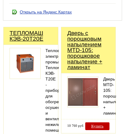
Открыть на Яндекс.Картах
ТЕПЛОМАШ
Дверь с
КЭВ-20Т20Е
порошковым
напылением
MTD-105:
Тепловентилятор
порошковое
электрический
напыление +
промышленный
ламинат
Тепломаш
КЭВ-
Т20E
Дверь
-
MTD-
прибор
105:
для
порошковое
обогрева,
напыление
осушения
+
и
ламинат
вентиляции
нежилых
10 760 руб
Купить
помещений