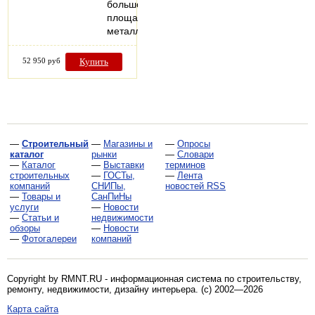
большой
площади,
металлический…
52 950 руб
Купить
—
Строительный
—
Магазины и
—
Опросы
каталог
рынки
—
Словари
—
Каталог
—
Выставки
терминов
строительных
—
ГОСТы,
—
Лента
компаний
СНИПы,
новостей RSS
—
Товары и
СанПиНы
услуги
—
Новости
—
Статьи и
недвижимости
обзоры
—
Новости
—
Фотогалереи
компаний
Copyright by RMNT.RU - информационная система по
строительству,
ремонту, недвижимости, дизайну интерьера
. (c) 2002—2026
Карта сайта