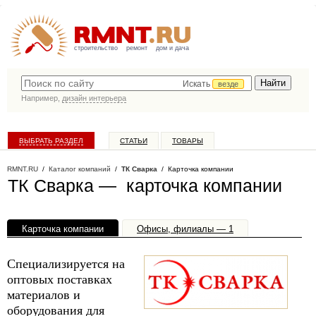
строительство
ремонт
дом и дача
Искать
везде
Например,
дизайн интерьера
ВЫБРАТЬ РАЗДЕЛ
СТАТЬИ
ТОВАРЫ
КАТАЛОГ КОМПАНИЙ
RMNT.RU
/
Каталог компаний
/
ТК Сварка
/ Карточка компании
ТК Сварка — карточка компании
Карточка компании
Офисы, филиалы — 1
Специализируется на
оптовых поставках
материалов и
оборудования для