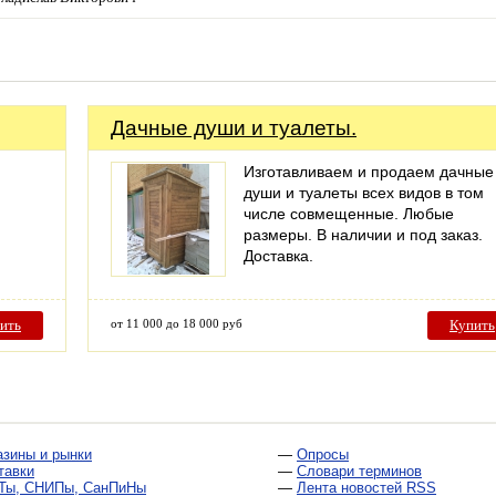
Дачные души и туалеты.
Изготавливаем и продаем дачные
души и туалеты всех видов в том
числе совмещенные. Любые
размеры. В наличии и под заказ.
Доставка.
ить
от 11 000 до 18 000 руб
Купить
азины и рынки
—
Опросы
тавки
—
Словари терминов
Ты, СНИПы, СанПиНы
—
Лента новостей RSS