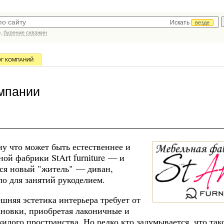
Искать
везде
р,
бурение скважин
ОГ КОМПАНИЙ
омпании
у что может быть естественнее и
ой фабрики StArt furniture — и
тся новый "житель" — диван,
ло для занятий рукоделием.
шняя эстетика интерьера требует от
ановки, приобретая лаконичные и
ого пространства. Но редко кто задумывается, что так