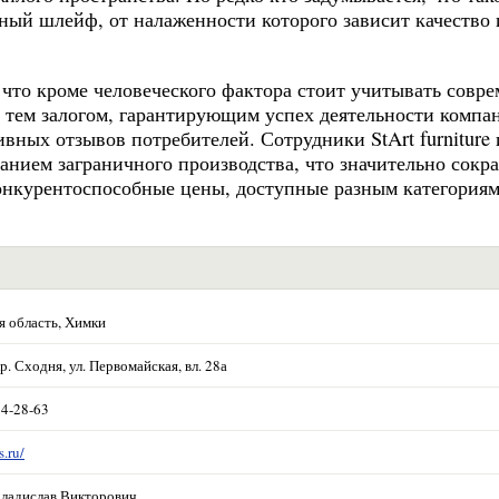
ный шлейф, от налаженности которого зависит качество 
т, что кроме человеческого фактора стоит учитывать совр
 тем залогом, гарантирующим успех деятельности компа
вных отзывов потребителей. Сотрудники StArt furniture
анием заграничного производства, что значительно сокр
конкурентоспособные цены, доступные разным категория
я область, Химки
р. Сходня, ул. Первомайская, вл. 28а
74-28-63
s.ru/
ладислав Викторович