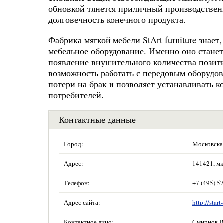
обновкой тянется приличный производствен
долговечность конечного продукта.
Фабрика мягкой мебели StArt furniture знае
мебельное оборудование. Именно оно станет
появление внушительного количества позити
возможность работать с передовым оборудов
потери на брак и позволяет устанавливать 
потребителей.
Контактные данные
Город:
Московска
Адрес:
141421, мк
Телефон:
+7 (495) 5
Адрес сайта:
http://start-
Контактное лицо:
Смирнов В