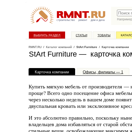
Наприме
строительство
ремонт
дом и дача
ВЫБРАТЬ РАЗДЕЛ
СТАТЬИ
ТОВАРЫ
КАТАЛ
RMNT.RU
/
Каталог компаний
/
StArt Furniture
/ Карточка компании
StArt Furniture — карточка к
Карточка компании
Офисы, филиалы — 1
Купить мягкую мебель от производителя — н
проще? Всего одно посещение офиса мебельн
через несколько недель в вашем доме появи
двуспальная кровать или эксклюзивное крес
И это абсолютно правильно, поскольку ныне
владельцев дома избавляться от старой обст
стильные вещи, освобождающие максимум жил