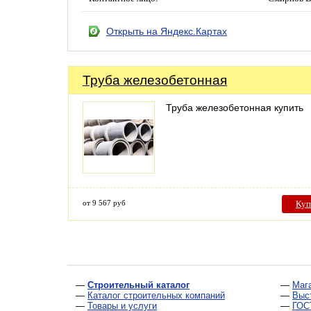
Открыть на Яндекс.Картах
Труба железобетонная
Труба железобетонная купить
от 9 567 руб
Куп
—
Строительный каталог
—
Маг
—
Каталог строительных компаний
—
Выс
—
Товары и услуги
—
ГОС