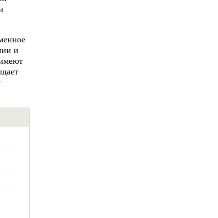
и
еменное
нии и
 имеют
ащает
м