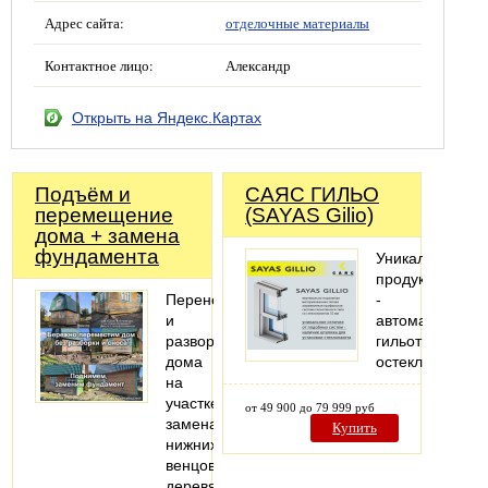
Адрес сайта:
отделочные материалы
Контактное лицо:
Александр
Открыть на Яндекс.Картах
Подъём и
САЯС ГИЛЬО
перемещение
(SAYAS Gilio)
дома + замена
фундамента
Уникальный
продукт
Перенос
-
и
автоматическо
разворот
гильотинное
дома
остекление
на
участке,
от 49 900 до 79 999 руб
замена
Купить
нижних
венцов
деревянного