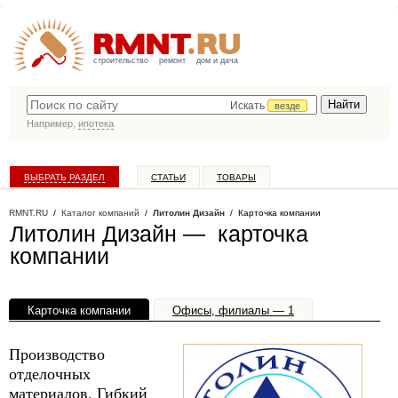
строительство
ремонт
дом и дача
Искать
везде
Например,
ипотека
ВЫБРАТЬ РАЗДЕЛ
СТАТЬИ
ТОВАРЫ
КАТАЛОГ КОМПАНИЙ
RMNT.RU
/
Каталог компаний
/
Литолин Дизайн
/ Карточка компании
Литолин Дизайн — карточка
компании
Карточка компании
Офисы, филиалы — 1
Производство
отделочных
материалов. Гибкий