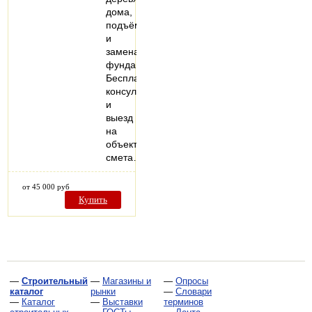
дома,
подъём
и
замена
фундамента.
Бесплатная
консультация
и
выезд
на
объект,
смета…
от 45 000 руб
Купить
—
Строительный
—
Магазины и
—
Опросы
каталог
рынки
—
Словари
—
Каталог
—
Выставки
терминов