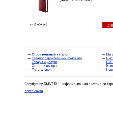
от 15 000 руб
Куп
—
Строительный каталог
—
Маг
—
Каталог строительных компаний
—
Выс
—
Товары и услуги
—
ГОС
—
Статьи и обзоры
—
Нов
—
Фотогалереи
—
Нов
Copyright by RMNT.RU - информационная система по
стр
Карта сайта