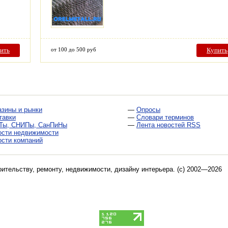
ить
от 100 до 500 руб
Купить
азины и рынки
—
Опросы
тавки
—
Словари терминов
Ты, СНИПы, СанПиНы
—
Лента новостей RSS
ости недвижимости
ости компаний
оительству, ремонту, недвижимости, дизайну интерьера
. (c) 2002—2026