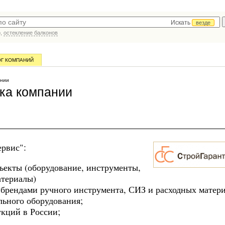
Искать
везде
р,
остекление балконов
ОГ КОМПАНИЙ
ании
ка компании
рвис":
бъекты (оборудование, инструменты,
атериалы)
 брендами ручного инструмента, СИЗ и расходных матери
льного оборудования;
укций в России;