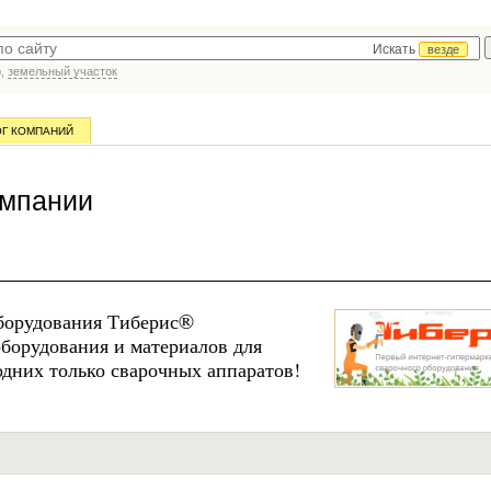
Искать
везде
р,
земельный участок
ОГ КОМПАНИЙ
омпании
оборудования Тиберис®
оборудования и материалов для
одних только сварочных аппаратов!