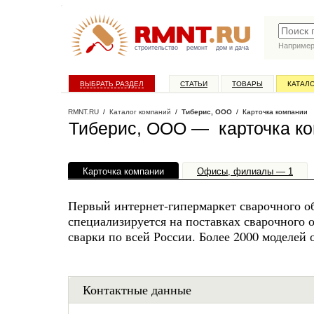
Наприме
строительство
ремонт
дом и дача
ВЫБРАТЬ РАЗДЕЛ
СТАТЬИ
ТОВАРЫ
КАТАЛ
RMNT.RU
/
Каталог компаний
/
Тиберис, ООО
/ Карточка компании
Тиберис, ООО — карточка к
Карточка компании
Офисы, филиалы — 1
Первый интернет-гипермаркет сварочного 
специализируется на поставках сварочного 
сварки по всей России. Более 2000 моделей 
Контактные данные