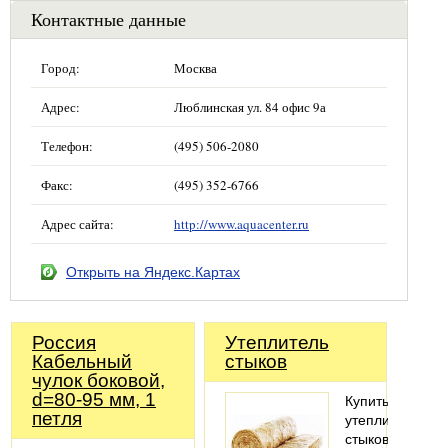
Контактные данные
Город:
Москва
Адрес:
Люблинская ул. 84 офис 9а
Телефон:
(495) 506-2080
Факс:
(495) 352-6766
Адрес сайта:
http://www.aquacenter.ru
Открыть на Яндекс.Картах
Россия
Утеплитель
Кабельный
стыков
чулок боковой,
d=80-95 мм, 1
Купить
петля
утеплитель
стыков