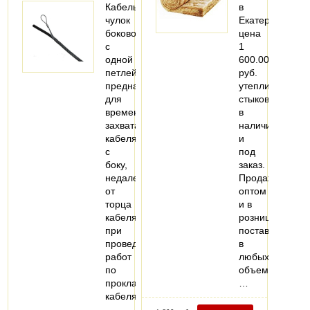
Кабельный
в
чулок
Екатеринбурге,
боковой
цена
с
1
одной
600.00
петлей
руб.
предназначен
утеплитель
для
стыков
временного
в
захвата
наличии
кабеля
и
с
под
боку,
заказ.
недалеко
Продажа
от
оптом
торца
и в
кабеля,
розницу,
при
поставки
проведении
в
работ
любых
по
объемах.
прокладке
…
кабеля…