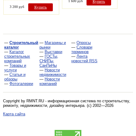
1 600 руб
Купить
3 200 руб
Купить
—
Строительный
—
Магазины и
—
Опросы
каталог
рынки
—
Словари
—
Каталог
—
Выставки
терминов
строительных
—
ГОСТы,
—
Лента
компаний
СНИПы,
новостей RSS
—
Товары и
СанПиНы
услуги
—
Новости
—
Статьи и
недвижимости
обзоры
—
Новости
—
Фотогалереи
компаний
Copyright by RMNT.RU - информационная система по
строительству,
ремонту, недвижимости, дизайну интерьера
. (c) 2002—2026
Карта сайта