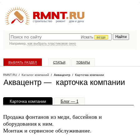
строительство
ремонт
дом и дача
Искать
везде
Например,
как выбрать пластиковое окно
ВЫБРАТЬ РАЗДЕЛ
СТАТЬИ
ТОВАРЫ
КАТАЛОГ КОМПАНИЙ
RMNT.RU
/
Каталог компаний
/
Аквацентр
/ Карточка компании
Аквацентр — карточка компании
Карточка компании
Блог — 1
Офисы, филиалы — 1
Продажа фонтанов из меди, бассейнов и
оборудования к ним.
Монтаж и сервисное обслуживание.