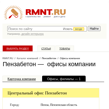
строительство
ремонт
дом и дача
Искать
везде
Например,
дизайн интерьера
ВЫБРАТЬ РАЗДЕЛ
СТАТЬИ
ТОВАРЫ
КАТАЛОГ КОМПАНИЙ
RMNT.RU
/
Каталог компаний
/
Пензабетон
/ Офисы компании
Пензабетон — офисы компании
Карточка компании
Офисы, филиалы — 1
Центральный офис Пензабетон
Город:
Пенза, Пензенская область