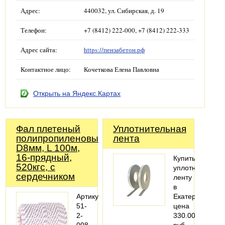
Адрес:
440032, ул. Сибирская, д. 19
Телефон:
+7 (8412) 222-000, +7 (8412) 222-333
Адрес сайта:
https://пензабетон.рф
Контактное лицо:
Кочеткова Елена Павловна
Открыть на Яндекс.Картах
Фал плетеный
Уплотнительная
полипропиленовый,
лента
D8мм, L 100м,
16-прядный,
Купить
520кгс, с
уплотнительну
сердечником
ленту
в
Артикул:
Екатеринбурге,
51-
цена
2-
330.00