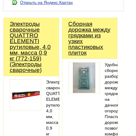
Открыть на Яндекс.Картах
Электроды
Сборная
сварочные
дорожка между
QUATTRO
грядками из
ELEMENTI
узких
рутиловые, 4,0
пластиковых
мм, масса 0,9
плиток
кг (772-159)
(Электроды
Удобная
сварочные)
сборно-
разборная
Электроды
дорожка
сварочные
между
QUATTRO
грядок
ELEMENTI
на
рутиловые,
дачном
4,0
огороде.
мм,
Пластиковая
масса
дорожка
0,9
позволит
кг
комфортно