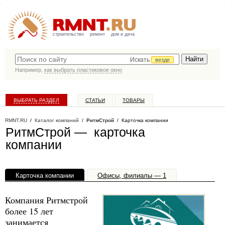
строительство
ремонт
дом и дача
Искать
везде
Например,
как выбрать пластиковое окно
ВЫБРАТЬ РАЗДЕЛ
СТАТЬИ
ТОВАРЫ
КАТАЛОГ КОМПАНИЙ
RMNT.RU
/
Каталог компаний
/
РитмСтрой
/ Карточка компании
РитмСтрой — карточка
компании
Карточка компании
Офисы, филиалы — 1
Компания Ритмстрой
более 15 лет
занимается