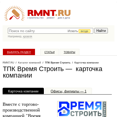
строительство
ремонт
дом и дача
Искать
везде
Например,
кровля
ВЫБРАТЬ РАЗДЕЛ
СТАТЬИ
ТОВАРЫ
КАТАЛОГ КОМПАНИЙ
RMNT.RU
/
Каталог компаний
/
ТПК Время Строить
/ Карточка компании
ТПК Время Строить — карточка
компании
Карточка компании
Офисы, филиалы — 1
Вместе с торгово-
производственной
компанией "Время