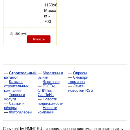
1150х820х1300
Масса,
кг -
700
134 500 руб
Купить
—
Строительный
—
Магазины и
—
Опросы
каталог
рынки
—
Словари
—
Каталог
—
Выставки
терминов
строительных
—
ГОСТы,
—
Лента
компаний
СНИПы,
новостей RSS
—
Товары и
СанПиНы
услуги
—
Новости
—
Статьи и
недвижимости
обзоры
—
Новости
—
Фотогалереи
компаний
Copyright by RMNT.RU - информационная система по
строительству,