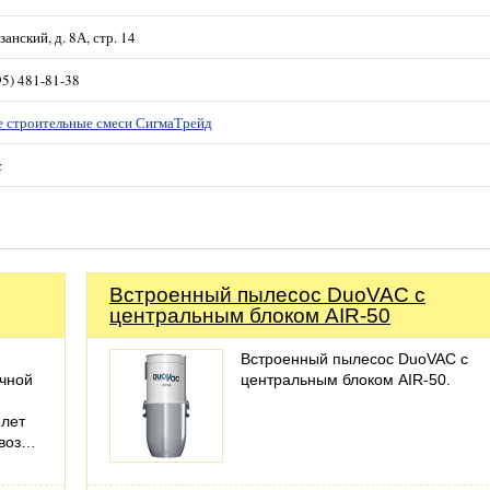
занский, д. 8А, стр. 14
95) 481-81-38
 строительные смеси СигмаТрейд
с
Встроенный пылесос DuoVAC с
центральным блоком AIR-50
Встроенный пылесос DuoVAC с
очной
центральным блоком AIR-50.
й
 лет
ывоз…