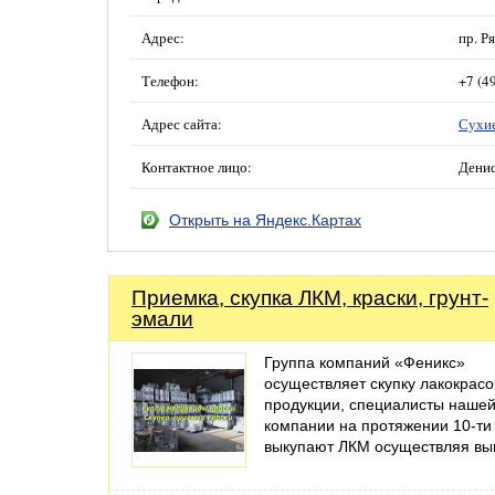
Адрес:
пр. Ря
Телефон:
+7 (4
Адрес сайта:
Сухие
Контактное лицо:
Дени
Открыть на Яндекс.Картах
Приемка, скупка ЛКМ, краски, грунт-
эмали
Группа компаний «Феникс»
осуществляет скупку лакокрас
продукции, специалисты наше
компании на протяжении 10-ти
выкупают ЛКМ осуществляя в