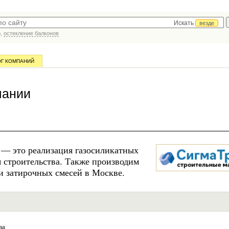
Искать
везде
р,
остекление балконов
ОГ КОМПАНИЙ
пании
 — это реализация газосиликатных
я строительства. Также производим
и затирочных смесей в Москве.
ва