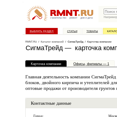
Наприме
строительство
ремонт
дом и дача
ВЫБРАТЬ РАЗДЕЛ
СТАТЬИ
ТОВАРЫ
КАТАЛ
RMNT.RU
/
Каталог компаний
/
СигмаТрейд
/ Карточка компании
СигмаТрейд — карточка ком
Карточка компании
Офисы, филиалы — 1
Главная деятельность компании СигмаТрейд
блоков, двойного кирпича и утеплителей дл
оптовые продажи от производителя грунтов 
Контактные данные
Город:
Моск