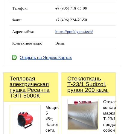
Телефон:
+7 (905) 718-65-08
Факс:
+7 (496) 224-70-50
Адрес сайта:
https://profalyans.tech/
Контактное лицо:
Эмма
Открыть на Яндекс.Картах
Тепловая
Стеклоткань
электрическая
Т-23/1 Sudizol,
пушка Ресанта
рулон 200 кв.м.
ТЭП-5000К
Стеклоткань
Мощность
конструкционн
5
марки
кВт;
Т-23/1
Частота
представляет
сети,
собой