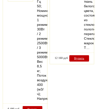
Гц
ткань
50;
белого
Номинальная
цвета,
мощность
состоящую
1
из
режим
стеклонитей,
30Вт
полотняного
/ 2
переплетения.
режим
Стеклоткани
2500Вт
марок
/ 3
Т…
режим
5000Вт;
12 160 руб
Купить
Вес
8,5
кг;
Поток
воздуха
400
(м3/
ч);
Напряжение…
6 490 руб