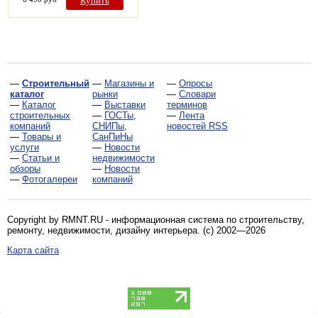
Купить
—
Строительный
—
Магазины и
—
Опросы
каталог
рынки
—
Словари
—
Каталог
—
Выставки
терминов
строительных
—
ГОСТы,
—
Лента
компаний
СНИПы,
новостей RSS
—
Товары и
СанПиНы
услуги
—
Новости
—
Статьи и
недвижимости
обзоры
—
Новости
—
Фотогалереи
компаний
Copyright by RMNT.RU - информационная система по
строительству,
ремонту, недвижимости, дизайну интерьера
. (c) 2002—2026
Карта сайта