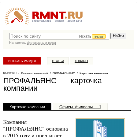
строительство
ремонт
дом и дача
Искать
везде
Например,
фильтры для воды
ВЫБРАТЬ РАЗДЕЛ
СТАТЬИ
ТОВАРЫ
КАТАЛОГ КОМПАНИЙ
RMNT.RU
/
Каталог компаний
/
ПРОФАЛЬЯНС
/ Карточка компании
ПРОФАЛЬЯНС — карточка
компании
Карточка компании
Офисы, филиалы — 1
Компания
"ПРОФАЛЬЯНС" основана
в 2015 году и предлагает