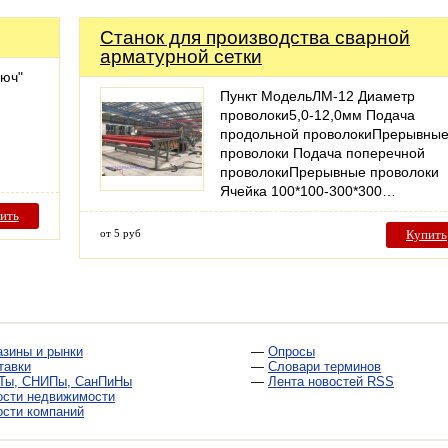
Станок для производства сварной
арматурной сетки
люч"
Пункт МодельЛМ-12 Диаметр
проволоки5,0-12,0мм Подача
продольной проволокиПрерывны
проволоки Подача поперечной
проволокиПрерывные проволоки
Ячейка 100*100-300*300…
ить
от 5 руб
Купить
азины и рынки
—
Опросы
тавки
—
Словари терминов
Ты, СНИПы, СанПиНы
—
Лента новостей RSS
ости недвижимости
ости компаний