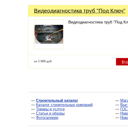
Видеодиагностика труб "Под Ключ"
Видеодиагностика труб "Под К
от 5 000 руб
Куп
—
Строительный каталог
—
Маг
—
Каталог строительных компаний
—
Выс
—
Товары и услуги
—
ГОС
—
Статьи и обзоры
—
Нов
—
Фотогалереи
—
Нов