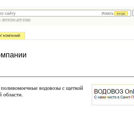
Искать
везде
р,
фильтры для воды
ОГ КОМПАНИЙ
омпании
 поливомоечные водовозы с щеткой
й области.