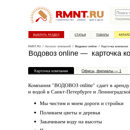
Наприме
строительство
ремонт
дом и дача
ВЫБРАТЬ РАЗДЕЛ
СТАТЬИ
ТОВАРЫ
КАТАЛ
RMNT.RU
/
Каталог компаний
/
Водовоз online
/ Карточка компании
Водовоз online — карточка к
Карточка компании
Офисы, филиалы — 1
Компания "ВОДОВОЗ online" сдает в аренду
и водой в Санкт-Петербурге и Ленинградско
Мы чистим и моем дороги и стройки
Поливаем цветы и деревья
Закачиваем воду на высоты