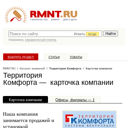
строительство
ремонт
дом и дача
Искать
везде
Например,
керамическая плитка
ВЫБРАТЬ РАЗДЕЛ
СТАТЬИ
ТОВАРЫ
КАТАЛОГ КОМПАНИЙ
RMNT.RU
/
Каталог компаний
/
Территория Комфорта
/ Карточка компании
Территория
Комфорта — карточка компании
Карточка компании
Офисы, филиалы — 1
Наша компания
занимается продажей и
установкой