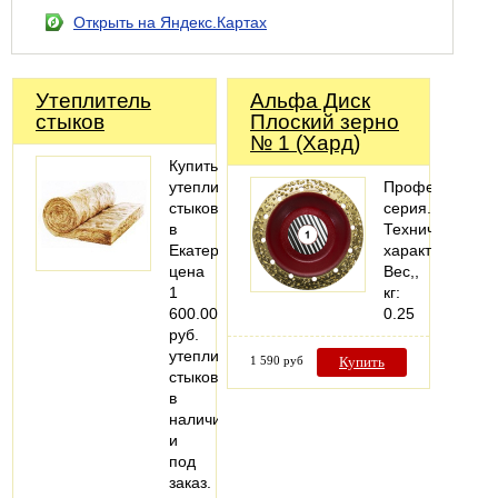
Открыть на Яндекс.Картах
Утеплитель
Альфа Диск
стыков
Плоский зерно
№ 1 (Хард)
Купить
утеплитель
Профессионал
стыков
серия.
в
Технические
Екатеринбурге,
характеристики
цена
Вес,,
1
кг:
600.00
0.25
руб.
утеплитель
1 590 руб
Купить
стыков
в
наличии
и
под
заказ.