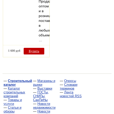
Продажа
оптом
и в
розницу,
поставки
в
любых
объемах.
…
1 600 руб
Купить
—
Строительный
—
Магазины и
—
Опросы
каталог
рынки
—
Словари
—
Каталог
—
Выставки
терминов
строительных
—
ГОСТы,
—
Лента
компаний
СНИПы,
новостей RSS
—
Товары и
СанПиНы
услуги
—
Новости
—
Статьи и
недвижимости
обзоры
—
Новости