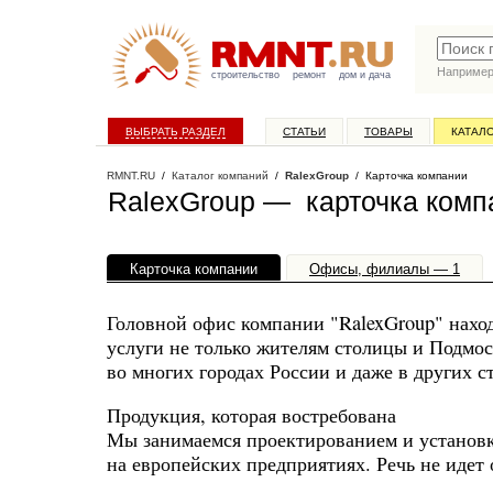
Наприме
строительство
ремонт
дом и дача
ВЫБРАТЬ РАЗДЕЛ
СТАТЬИ
ТОВАРЫ
КАТАЛ
RMNT.RU
/
Каталог компаний
/
RalexGroup
/ Карточка компании
RalexGroup — карточка комп
Карточка компании
Офисы, филиалы — 1
Головной офис компании "RalexGroup" нахо
услуги не только жителям столицы и Подмо
во многих городах России и даже в других с
Продукция, которая востребована
Мы занимаемся проектированием и установк
на европейских предприятиях. Речь не идет