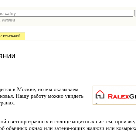
р,
ламинат
ОГ КОМПАНИЙ
ании
дится в Москве, но мы оказываем
сковья. Нашу работу можно увидеть
транах.
ой светопрозрачных и солнцезащитных систем, произве
 об обычных окнах или затеня-ющих жалюзи или козырьк