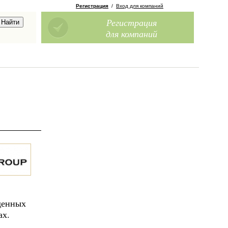
Регистрация
/
Вход для компаний
Регистрация
для компаний
денных
ах.