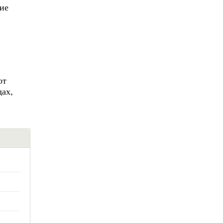
ие
от
ах,