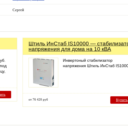
Сергей
Штиль ИнСтаб IS10000 — стабилизат
напряжения для дома на 10 кВА
уб.
Инвертоный стабилизатор
 под
напряжения Штиль ИнСтаб IS100
цу,
ить
от 76 420 руб
Купить