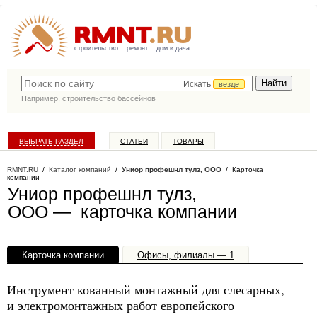
строительство
ремонт
дом и дача
Искать
везде
Например,
строительство бассейнов
ВЫБРАТЬ РАЗДЕЛ
СТАТЬИ
ТОВАРЫ
КАТАЛОГ КОМПАНИЙ
RMNT.RU
/
Каталог компаний
/
Униор профешнл тулз, ООО
/ Карточка
компании
Униор профешнл тулз,
ООО — карточка компании
Карточка компании
Офисы, филиалы — 1
Инструмент кованный монтажный для слесарных,
и электромонтажных работ европейского