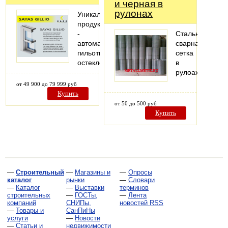
и черная в
рулонах
Уникальный
продукт
-
Стальная
автоматическое
сварная
гильотинное
сетка
остекление
в
рулоах
от 49 900 до 79 999 руб
Купить
от 50 до 500 руб
Купить
—
Строительный
—
Магазины и
—
Опросы
каталог
рынки
—
Словари
—
Каталог
—
Выставки
терминов
строительных
—
ГОСТы,
—
Лента
компаний
СНИПы,
новостей RSS
—
Товары и
СанПиНы
услуги
—
Новости
—
Статьи и
недвижимости