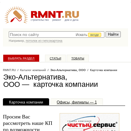
строительство
ремонт
дом и дача
Искать
везде
Например,
потолок из гипсокартона
ВЫБРАТЬ РАЗДЕЛ
СТАТЬИ
ТОВАРЫ
КАТАЛОГ КОМПАНИЙ
RMNT.RU
/
Каталог компаний
/
Эко-Альтернатива, ООО
/ Карточка компании
Эко-Альтернатива,
ООО — карточка компании
Карточка компании
Офисы, филиалы — 1
Просим Вас
рассмотреть наше КП
по возможности