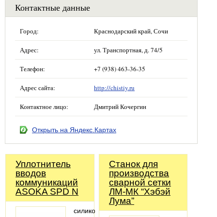
Контактные данные
Город:
Краснодарский край, Сочи
Адрес:
ул. Транспортная, д. 74/5
Телефон:
+7 (938) 463-36-35
Адрес сайта:
http://chistiy.ru
Контактное лицо:
Дмитрий Кочергин
Открыть на Яндекс.Картах
Уплотнитель
Станок для
вводов
производства
коммуникаций
сварной сетки
ASOKA SPD N
ЛМ-МК “Хэбэй
Лума”
силиконовый