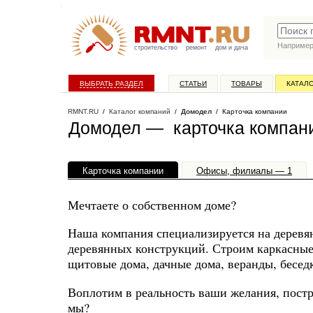
Наприме
строительство
ремонт
дом и дача
ВЫБРАТЬ РАЗДЕЛ
СТАТЬИ
ТОВАРЫ
КАТАЛ
RMNT.RU
/
Каталог компаний
/
Домодел
/ Карточка компании
Домодел — карточка компан
Карточка компании
Офисы, филиалы — 1
Мечтаете о собственном доме?
Наша компания специализируется на деревя
деревянных конструкций. Строим каркасные,
щитовые дома, дачные дома, веранды, бесед
Воплотим в реальность ваши желания, постр
мы?