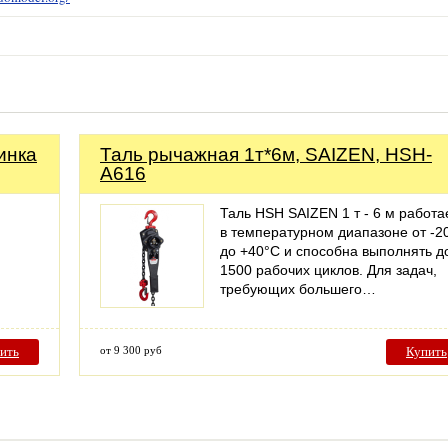
инка
Таль рычажная 1т*6м, SAIZEN, HSH-
A616
Таль HSH SAIZEN 1 т - 6 м работа
в температурном диапазоне от -2
до +40°C и способна выполнять д
1500 рабочих циклов. Для задач,
требующих большего…
ить
от 9 300 руб
Купить