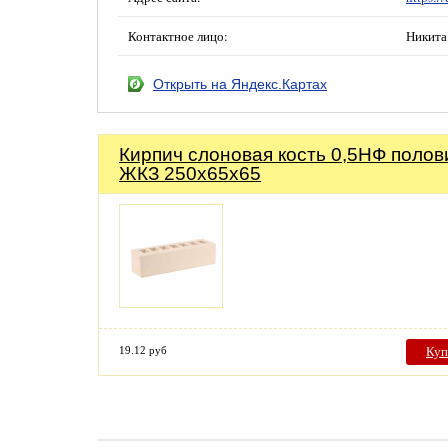
Контактное лицо:
Никита
Открыть на Яндекс.Картах
Кирпич слоновая кость 0,5НФ полов
ЖКЗ 250х65х65
19.12 руб
Куп