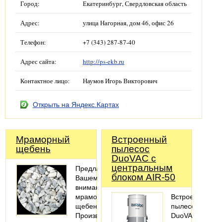
Город:
Екатеринбург, Свердловская область
Адрес:
улица Нагорная, дом 46, офис 26
Телефон:
+7 (343) 287-87-40
Адрес сайта:
http://ps-ekb.ru
Контактное лицо:
Наумов Игорь Викторович
Открыть на Яндекс.Картах
Мраморный
Встроенный
щебень
пылесос
DuoVAC с
центральным
Предлагаем
блоком AIR-50
Вашему
вниманию
мраморный
Встроенный
щебень.
пылесос
Производственные
DuoVAC