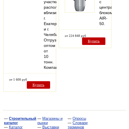
участки
с
расположены
центральным
вблизи
блоком
г.
AIR-
Екатеринбурга
50.
и г.
Челябинска.
от 224 848 руб
Отгрузка
Купить
оптом
от
10
тонн.
Компания…
от 1 600 руб
Купить
—
Строительный
—
Магазины и
—
Опросы
каталог
рынки
—
Словари
—
Каталог
—
Выставки
терминов