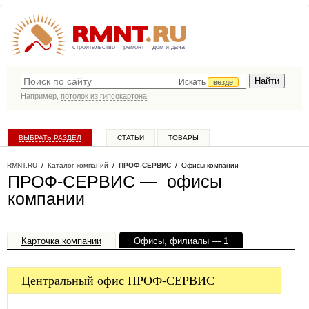
строительство
ремонт
дом и дача
Искать
везде
Например,
потолок из гипсокартона
ВЫБРАТЬ РАЗДЕЛ
СТАТЬИ
ТОВАРЫ
КАТАЛОГ КОМПАНИЙ
RMNT.RU
/
Каталог компаний
/
ПРОФ-СЕРВИС
/ Офисы компании
ПРОФ-СЕРВИС — офисы
компании
Карточка компании
Офисы, филиалы — 1
Центральный офис ПРОФ-СЕРВИС