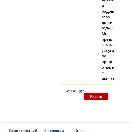
новые
и
радовали
глаз
долгие
годы?
Мы
предлагаем
комплексные
услуги
по
профессионал
отделке
с
использовани
от 1 850 руб
Купить
—
Строительный
—
Магазины и
—
Опросы