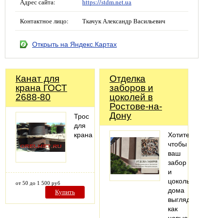
Адрес сайта:
https://stdm.net.ua
Контактное лицо:
Ткачук Александр Васильевич
Открыть на Яндекс.Картах
Канат для
Отделка
крана ГОСТ
заборов и
2688-80
цоколей в
Ростове-на-
Дону
Трос
для
крана
Хотите,
чтобы
ваш
забор
и
цоколь
от 50 до 1 500 руб
дома
Купить
выглядели
как