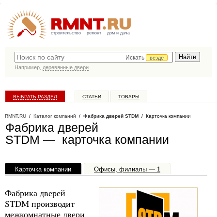
строительство
ремонт
дом и дача
Искать
везде
Например,
деревянные двери
ВЫБРАТЬ РАЗДЕЛ
СТАТЬИ
ТОВАРЫ
КАТАЛОГ КОМПАНИЙ
RMNT.RU
/
Каталог компаний
/
Фабрика дверей STDM
/ Карточка компании
Фабрика дверей
STDM — карточка компании
Карточка компании
Офисы, филиалы — 1
Фабрика дверей
STDM производит
межкомнатные двери