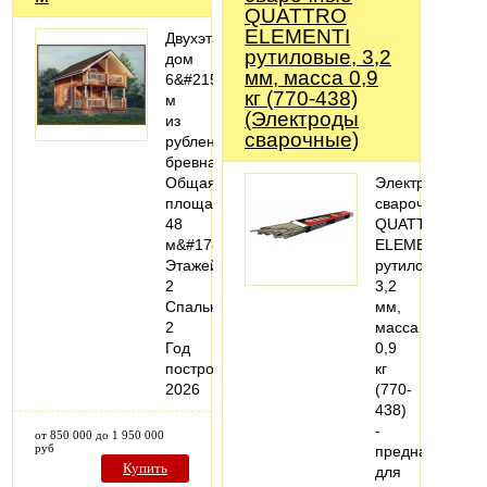
QUATTRO
ELEMENTI
Двухэтажный
рутиловые, 3,2
дом
мм, масса 0,9
6&#215;8
кг (770-438)
м
(Электроды
из
сварочные)
рубленого
бревна
Общая
Электроды
площадь:
сварочные
48
QUATTRO
м&#178;
ELEMENTI
Этажей:
рутиловые,
2
3,2
Спальни:
мм,
2
масса
Год
0,9
постройки:
кг
2026
(770-
438)
-
от 850 000 до 1 950 000
руб
предназначен
Купить
для