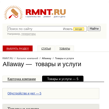
строительство
ремонт
дом и дача
Искать
везде
Например,
генераторы
ВЫБРАТЬ РАЗДЕЛ
СТАТЬИ
ТОВАРЫ
КАТАЛОГ КОМПАНИЙ
RMNT.RU
/
Каталог компаний
/
Allaway
/ Товары и услуги
Allaway — товары и услуги
Карточка компании
Товары и услуги — 5
Офисы, филиалы — 1
Обустройство и уют — 5
Товары и услуги