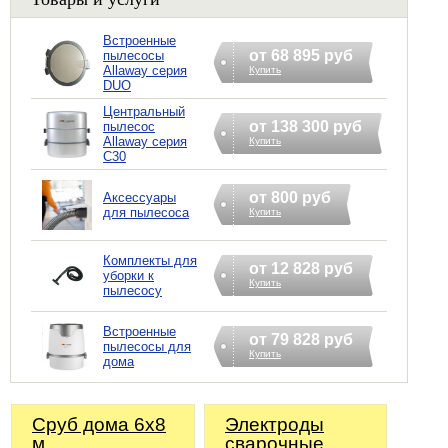
Встроенные
от 68 895 руб
пылесосы
Allaway серия
Купить
DUO
Центральный
от 138 300 руб
пылесос
Allaway серия
Купить
С30
от 800 руб
Аксессуары
для пылесоса
Купить
Комплекты для
от 12 828 руб
уборки к
Купить
пылесосу
Встроенные
от 79 828 руб
пылесосы для
Купить
дома
Сруб дома 6x8
Электроды
м
сварочные