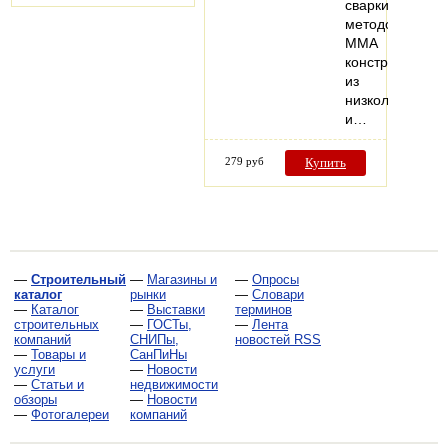
сварки
методом
MMA
конструкций
из
низколегирова
и…
279 руб
Купить
—
Строительный
—
Магазины и
—
Опросы
каталог
рынки
—
Словари
—
Каталог
—
Выставки
терминов
строительных
—
ГОСТы,
—
Лента
компаний
СНИПы,
новостей RSS
—
Товары и
СанПиНы
услуги
—
Новости
—
Статьи и
недвижимости
обзоры
—
Новости
—
Фотогалереи
компаний