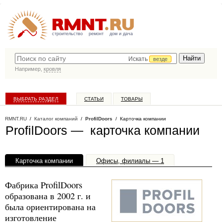
строительство
ремонт
дом и дача
Искать
везде
Например,
кровля
ВЫБРАТЬ РАЗДЕЛ
СТАТЬИ
ТОВАРЫ
КАТАЛОГ КОМПАНИЙ
RMNT.RU
/
Каталог компаний
/
ProfilDoors
/ Карточка компании
ProfilDoors — карточка компании
Карточка компании
Офисы, филиалы — 1
Фабрика ProfilDoors
образована в 2002 г. и
была ориентирована на
изготовление