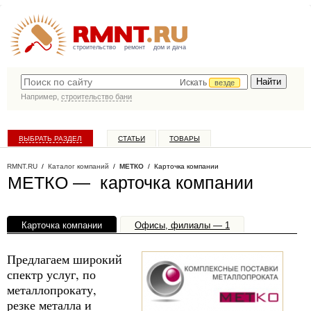
строительство
ремонт
дом и дача
Искать
везде
Например,
строительство бани
ВЫБРАТЬ РАЗДЕЛ
СТАТЬИ
ТОВАРЫ
КАТАЛОГ КОМПАНИЙ
RMNT.RU
/
Каталог компаний
/
МЕТКО
/ Карточка компании
МЕТКО — карточка компании
Карточка компании
Офисы, филиалы — 1
Предлагаем широкий
спектр услуг, по
металлопрокату,
резке металла и