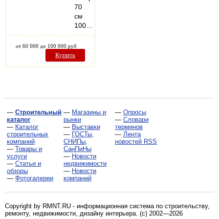
70
см
100…
от 60 000 до 100 000 руб
Купить
—
Строительный
—
Магазины и
—
Опросы
каталог
рынки
—
Словари
—
Каталог
—
Выставки
терминов
строительных
—
ГОСТы,
—
Лента
компаний
СНИПы,
новостей RSS
—
Товары и
СанПиНы
услуги
—
Новости
—
Статьи и
недвижимости
обзоры
—
Новости
—
Фотогалереи
компаний
Copyright by RMNT.RU - информационная система по
строительству,
ремонту, недвижимости, дизайну интерьера
. (c) 2002—2026