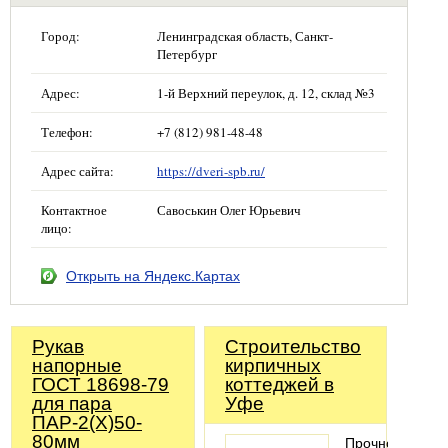
Город:
Ленинградская область, Санкт-
Петербург
Адрес:
1-й Верхний переулок, д. 12, склад №3
Телефон:
+7 (812) 981-48-48
Адрес сайта:
https://dveri-spb.ru/
Контактное
Савоськин Олег Юрьевич
лицо:
Открыть на Яндекс.Картах
Рукав
Строительство
напорные
кирпичных
ГОСТ 18698-79
коттеджей в
для пара
Уфе
ПАР-2(Х)50-
80мм
Прочность,