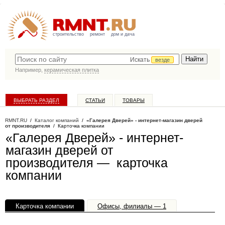
строительство
ремонт
дом и дача
Искать
везде
Например,
керамическая плитка
ВЫБРАТЬ РАЗДЕЛ
СТАТЬИ
ТОВАРЫ
КАТАЛОГ КОМПАНИЙ
RMNT.RU
/
Каталог компаний
/
«Галерея Дверей» - интернет-магазин дверей
от производителя
/ Карточка компании
«Галерея Дверей» - интернет-
магазин дверей от
производителя — карточка
компании
Карточка компании
Офисы, филиалы — 1