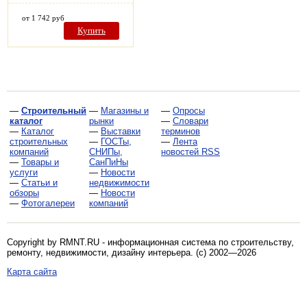
от 1 742 руб
Купить
—
Строительный
—
Магазины и
—
Опросы
каталог
рынки
—
Словари
—
Каталог
—
Выставки
терминов
строительных
—
ГОСТы,
—
Лента
компаний
СНИПы,
новостей RSS
—
Товары и
СанПиНы
услуги
—
Новости
—
Статьи и
недвижимости
обзоры
—
Новости
—
Фотогалереи
компаний
Copyright by RMNT.RU - информационная система по
строительству,
ремонту, недвижимости, дизайну интерьера
. (c) 2002—2026
Карта сайта