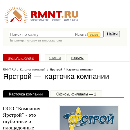
строительство
ремонт
дом и дача
Искать
везде
Например,
потолок из гипсокартона
ВЫБРАТЬ РАЗДЕЛ
СТАТЬИ
ТОВАРЫ
КАТАЛОГ КОМПАНИЙ
RMNT.RU
/
Каталог компаний
/
Ярстрой
/ Карточка компании
Ярстрой — карточка компании
Карточка компании
Офисы, филиалы — 1
ООО "Компания
Ярстрой" - это
глубинные и
площадочные