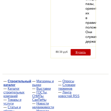
пазы,
ориентирующи
их
в
правильном
положении.
Они
служат
держателем…
80.50 руб
Купить
—
Строительный
—
Магазины и
—
Опросы
каталог
рынки
—
Словари
—
Каталог
—
Выставки
терминов
строительных
—
ГОСТы,
—
Лента
компаний
СНИПы,
новостей RSS
—
Товары и
СанПиНы
услуги
—
Новости
—
Статьи и
недвижимости
обзоры
—
Новости