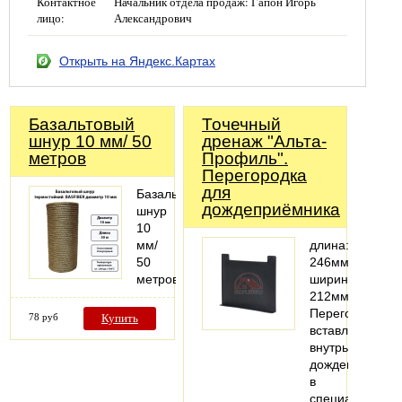
Контактное
Начальник отдела продаж: Гапон Игорь
лицо:
Александрович
Открыть на Яндекс.Картах
Базальтовый
Точечный
шнур 10 мм/ 50
дренаж "Альта-
метров
Профиль".
Перегородка
для
Базальтовый
дождеприёмника
шнур
10
мм/
длина:
50
246мм;
метров
ширина:
212мм
Перегородки
78 руб
Купить
вставляются
внутрь
дождеприемни
в
специальные