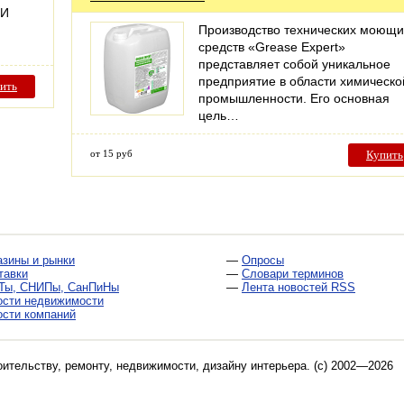
ИИ
Производство технических моющи
средств «Grease Expert»
представляет собой уникальное
предприятие в области химическо
ить
промышленности. Его основная
цель…
от 15 руб
Купить
азины и рынки
—
Опросы
тавки
—
Словари терминов
Ты, СНИПы, СанПиНы
—
Лента новостей RSS
ости недвижимости
ости компаний
оительству, ремонту, недвижимости, дизайну интерьера
. (c) 2002—2026