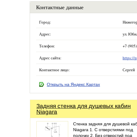
Контактные данные
Город:
Нижегор
Адрес:
ул. Юбил
Телефон:
+7 (905
Адрес сайта:
https://p
Контактное лицо:
Сергей
Открыть на Яндекс.Картах
Задняя стенка для душевых кабин
Niagara
Стенка задняя для душевой ка
Niagara 1. С отверстиями под
полочку 2. Без отверстий под