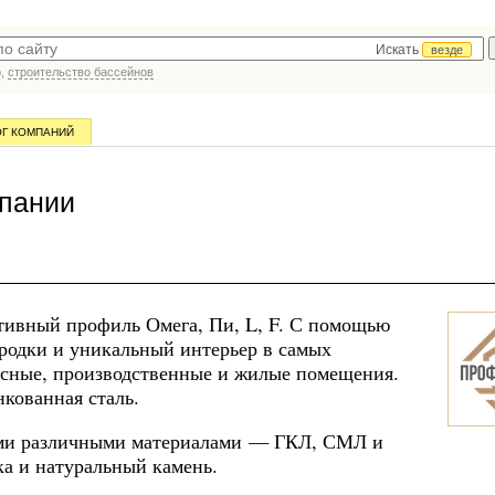
Искать
везде
р,
строительство бассейнов
ОГ КОМПАНИЙ
пании
тивный профиль Омега, Пи, L, F. С помощью
родки и уникальный интерьер в самых
исные, производственные и жилые помещения.
нкованная сталь.
ыми различными материалами — ГКЛ, СМЛ и
ка и натуральный камень.