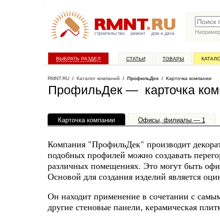
Наприме
строительство
ремонт
дом и дача
ВЫБРАТЬ РАЗДЕЛ
СТАТЬИ
ТОВАРЫ
КАТАЛ
RMNT.RU
/
Каталог компаний
/
ПрофильДек
/ Карточка компании
ПрофильДек — карточка ком
Карточка компании
Офисы, филиалы — 1
Компания "ПрофильДек" производит декора
подобных профилей можно создавать перего
различных помещениях. Это могут быть оф
Основой для создания изделий является оци
Он находит применение в сочетании с сам
другие стеновые панели, керамическая плит