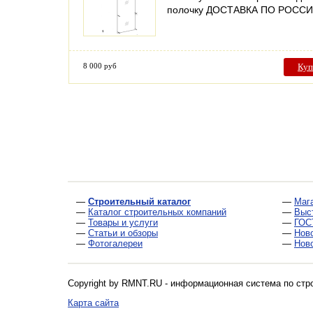
полочку ДОСТАВКА ПО РОСС
8 000 руб
Куп
—
Строительный каталог
—
Маг
—
Каталог строительных компаний
—
Выс
—
Товары и услуги
—
ГОС
—
Статьи и обзоры
—
Нов
—
Фотогалереи
—
Нов
Copyright by RMNT.RU - информационная система по
стр
Карта сайта