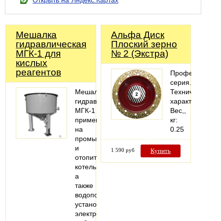
Открыть на Яндекс.Картах
Мешалка
Альфа Диск
гидравлическая
Плоский зерно
МГК-1 для
№ 2 (Экстра)
кислых
реагентов
Профессионал
серия.
Мешалки
Технические
гидравлические
характеристики
МГК-1
Вес,,
применяются
кг:
на
0.25
промышленных
и
1 590 руб
Купить
отопительных
котельных,
а
также
водоподготовительных
установках
электростанций,