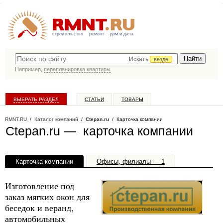
строительство
ремонт
дом и дача
Искать
везде
Например,
перепланировка квартиры
ВЫБРАТЬ РАЗДЕЛ
СТАТЬИ
ТОВАРЫ
КАТАЛОГ КОМПАНИЙ
RMNT.RU
/
Каталог компаний
/
Ctepan.ru
/ Карточка компании
Ctepan.ru — карточка компании
Карточка компании
Офисы, филиалы — 1
Изготовление под
заказ мягких окон для
беседок и веранд,
автомобильных