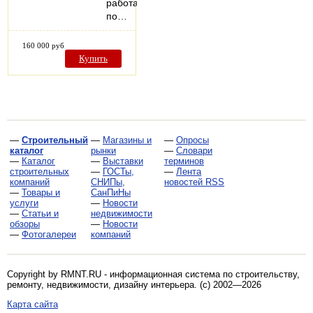
работающих
по…
160 000 руб
Купить
—
Строительный
—
Магазины и
—
Опросы
каталог
рынки
—
Словари
—
Каталог
—
Выставки
терминов
строительных
—
ГОСТы,
—
Лента
компаний
СНИПы,
новостей RSS
—
Товары и
СанПиНы
услуги
—
Новости
—
Статьи и
недвижимости
обзоры
—
Новости
—
Фотогалереи
компаний
Copyright by RMNT.RU - информационная система по
строительству,
ремонту, недвижимости, дизайну интерьера
. (c) 2002—2026
Карта сайта