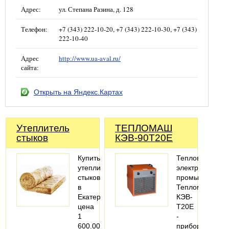
Адрес:
ул. Степана Разина, д. 128
Телефон:
+7 (343) 222-10-20, +7 (343) 222-10-30, +7 (343)
222-10-40
Адрес
http://www.ua-aval.ru/
сайта:
Открыть на Яндекс.Картах
Утеплитель
ТЕПЛОМАШ
стыков
КЭВ-90Т20Е
Купить
Тепловентилят
утеплитель
электрический
стыков
промышленны
в
Тепломаш
Екатеринбурге,
КЭВ-
цена
Т20E
1
-
600.00
прибор