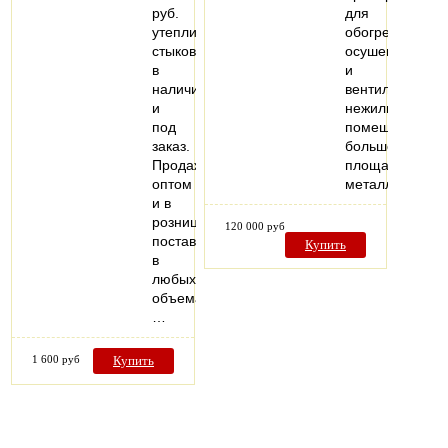
руб.
для
утеплитель
обогрева,
стыков
осушения
в
и
наличии
вентиляции
и
нежилых
под
помещений
заказ.
большой
Продажа
площади,
оптом
металлически
и в
розницу,
120 000 руб
поставки
Купить
в
любых
объемах.
…
1 600 руб
Купить