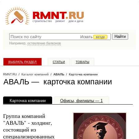
строительство
ремонт
дом и дача
Искать
везде
Например,
остекление балконов
ВЫБРАТЬ РАЗДЕЛ
СТАТЬИ
ТОВАРЫ
КАТАЛОГ КОМПАНИЙ
RMNT.RU
/
Каталог компаний
/
АВАЛЬ
/ Карточка компании
АВАЛЬ — карточка компании
Карточка компании
Офисы, филиалы — 1
Группа компаний
"АВАЛЬ" - холдинг,
состоящий из
специализированных