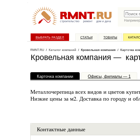
Наприме
строительство
ремонт
дом и дача
ВЫБРАТЬ РАЗДЕЛ
СТАТЬИ
ТОВАРЫ
КАТАЛ
RMNT.RU
/
Каталог компаний
/
Кровельная компания
/ Карточка ко
Кровельная компания — карт
Карточка компании
Офисы, филиалы — 1
Металлочерепица всех видов и цветов купит
Низкие цены за м2. Доставка по городу и об
Контактные данные