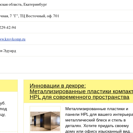
ская область, Екатеринбург
очная, 7 "Г", ТЦ Восточный, оф. 701
 229-42-94
www.krovkomp.ru
ин Эдуард
Инновации в декоре:
Металлизированные пластики компак
HPL для современного пространства
уб.
 под
Металлизированные пластики и
цу,
панели HPL для вашего интерьера
металлический блеск и стиль в
деталях. Хотите придать своему
дому или офису изысканный вид,