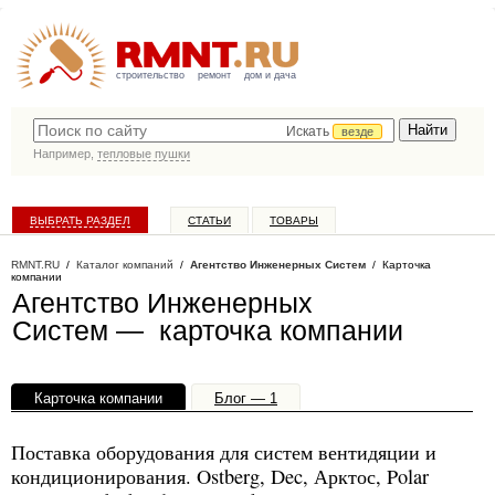
строительство
ремонт
дом и дача
Искать
везде
Например,
тепловые пушки
ВЫБРАТЬ РАЗДЕЛ
СТАТЬИ
ТОВАРЫ
КАТАЛОГ КОМПАНИЙ
RMNT.RU
/
Каталог компаний
/
Агентство Инженерных Систем
/ Карточка
компании
Агентство Инженерных
Систем — карточка компании
Карточка компании
Блог — 1
Офисы, филиалы — 1
Поставка оборудования для систем вентидяции и
кондиционирования. Ostberg, Dec, Арктос, Polar