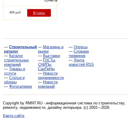
сочетанииматериалов?…
400 руб
Купить
—
Строительный
—
Магазины и
—
Опросы
каталог
рынки
—
Словари
—
Каталог
—
Выставки
терминов
строительных
—
ГОСТы,
—
Лента
компаний
СНИПы,
новостей RSS
—
Товары и
СанПиНы
услуги
—
Новости
—
Статьи и
недвижимости
обзоры
—
Новости
—
Фотогалереи
компаний
Copyright by RMNT.RU - информационная система по
строительству,
ремонту, недвижимости, дизайну интерьера
. (c) 2002—2026
Карта сайта