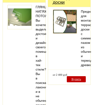
доски
ГЛЯНЦЕВЫЕ
НАТЯЖНЫЕ
Предназначен
ПОТОЛКИ
для
Вы
монтажа
хочете
террасной
выделить
доски
достоинства
с
и
симметричным
дизайн
пазом
своего
из
помещения
обычной
в
и
хай-
термодиффузи
тек
древесины.
стиле?
Вы
от 2 400 руб
в
Купить
поисках
лаконичности
и в
не
обычных