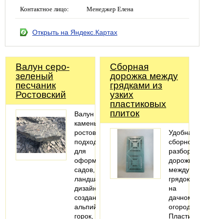
Контактное лицо:
Менеджер Елена
Открыть на Яндекс.Картах
Валун серо-
Сборная
зеленый
дорожка между
песчаник
грядками из
Ростовский
узких
пластиковых
плиток
Валун
камень
ростовский
Удобная
подходит
сборно-
для
разборная
оформления
дорожка
садов,
между
ландшафтного
грядок
дизайна,
на
создания
дачном
альпийских
огороде.
горок,
Пластиковая