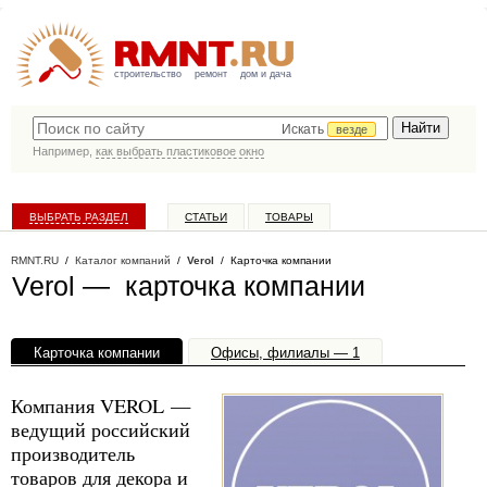
строительство
ремонт
дом и дача
Искать
везде
Например,
как выбрать пластиковое окно
ВЫБРАТЬ РАЗДЕЛ
СТАТЬИ
ТОВАРЫ
КАТАЛОГ КОМПАНИЙ
RMNT.RU
/
Каталог компаний
/
Verol
/ Карточка компании
Verol — карточка компании
Карточка компании
Офисы, филиалы — 1
Компания VEROL —
ведущий российский
производитель
товаров для декора и