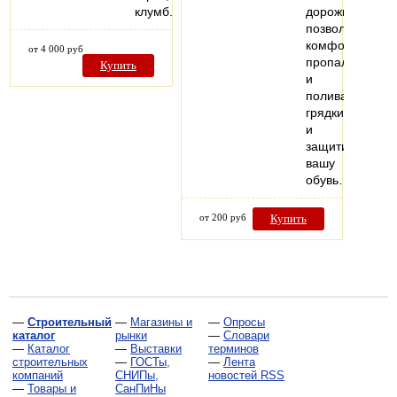
клумб.
дорожка
позволит
комфортно
от 4 000 руб
пропалывать
Купить
и
поливать
грядки
и
защитит
вашу
обувь…
от 200 руб
Купить
—
Строительный
—
Магазины и
—
Опросы
каталог
рынки
—
Словари
—
Каталог
—
Выставки
терминов
строительных
—
ГОСТы,
—
Лента
компаний
СНИПы,
новостей RSS
—
Товары и
СанПиНы