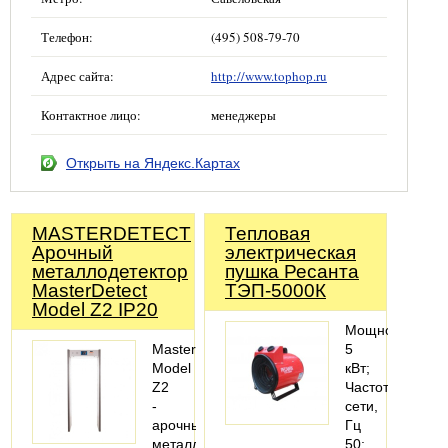
Телефон:
(495) 508-79-70
Адрес сайта:
http://www.tophop.ru
Контактное лицо:
менеджеры
Открыть на Яндекс.Картах
MASTERDETECT
Тепловая
Арочный
электрическая
металлодетектор
пушка Ресанта
MasterDetect
ТЭП-5000К
Model Z2 IP20
Мощность
MasterDetect
5
Model
кВт;
Z2
Частота
-
сети,
арочный
Гц
металлодетектор
50;