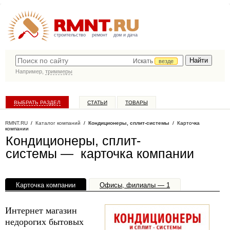
строительство
ремонт
дом и дача
Искать
везде
Например,
триммеры
ВЫБРАТЬ РАЗДЕЛ
СТАТЬИ
ТОВАРЫ
КАТАЛОГ КОМПАНИЙ
RMNT.RU
/
Каталог компаний
/
Кондиционеры, сплит-системы
/ Карточка
компании
Кондиционеры, сплит-
системы — карточка компании
Карточка компании
Офисы, филиалы — 1
Интернет магазин
недорогих бытовых