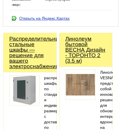
лицо:
Открыть на Яндекс.Картах
Распределительные
Линолеум
стальные
бытовой
шкафы —
ВЕСНА Дизайн
решение для
- ТОРОНТО 2
вашего
(3.5 м)
электроснабжения!
Линолеум
распределительные
VESNA
шкафы
представляет
по
собой
стандартным
инновационное
и
решение
индивидуальным
для
размерам
обновления
с
интерьера,
доставкой
вдохновляюще
по
на