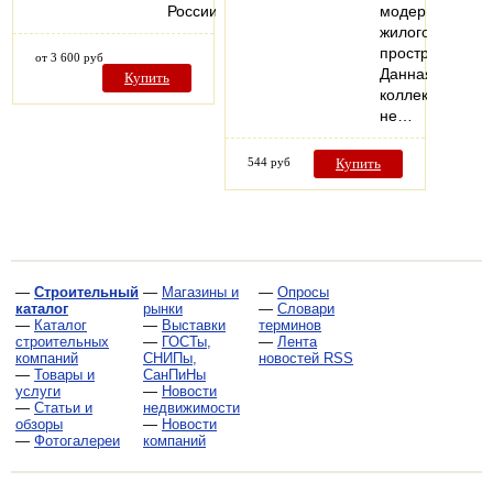
России
модернизацию
жилого
пространства.
от 3 600 руб
Данная
Купить
коллекция
не…
544 руб
Купить
—
Строительный
—
Магазины и
—
Опросы
каталог
рынки
—
Словари
—
Каталог
—
Выставки
терминов
строительных
—
ГОСТы,
—
Лента
компаний
СНИПы,
новостей RSS
—
Товары и
СанПиНы
услуги
—
Новости
—
Статьи и
недвижимости
обзоры
—
Новости
—
Фотогалереи
компаний