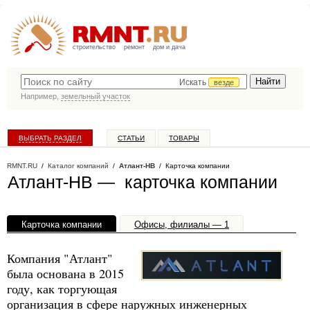
строительство
ремонт
дом и дача
Искать
везде
Например,
земельный участок
ВЫБРАТЬ РАЗДЕЛ
СТАТЬИ
ТОВАРЫ
КАТАЛОГ КОМПАНИЙ
RMNT.RU
/
Каталог компаний
/
Атлант-НВ
/ Карточка компании
Атлант-НВ — карточка компании
Карточка компании
Офисы, филиалы — 1
Компания "Атлант"
была основана в 2015
году, как торгующая
организация в сфере наружных инженерных