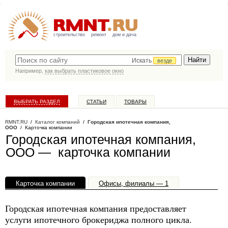
строительство
ремонт
дом и дача
Искать
везде
Например,
как выбрать пластиковое окно
ВЫБРАТЬ РАЗДЕЛ
СТАТЬИ
ТОВАРЫ
КАТАЛОГ КОМПАНИЙ
RMNT.RU
/
Каталог компаний
/
Городская ипотечная компания,
ООО
/ Карточка компании
Городская ипотечная компания,
ООО — карточка компании
Карточка компании
Офисы, филиалы — 1
Городская ипотечная компания предоставляет
услуги ипотечного брокериджа полного цикла.