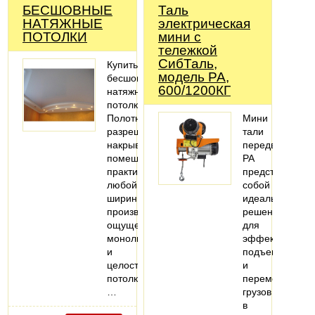
БЕСШОВНЫЕ
Таль
НАТЯЖНЫЕ
электрическая
ПОТОЛКИ
мини с
тележкой
СибТаль,
Купить
модель PA,
бесшовные
600/1200КГ
натяжные
потолки
Полотна
Мини
разрешает
тали
накрывать
передвижные
помещения
РА
практически
представляют
любой
собой
ширины,
идеальное
производит
решение
ощущение
для
монолитности
эффективного
и
подъема
целостности
и
потолка.
перемещения
…
грузов
в