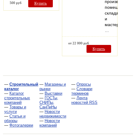
производствен
500 руб
Купить
помещениях,
складах
и
мастерских.
…
от 22 000 руб
Купить
—
Строительный
—
Магазины и
—
Опросы
каталог
рынки
—
Словари
—
Каталог
—
Выставки
терминов
строительных
—
ГОСТы,
—
Лента
компаний
СНИПы,
новостей RSS
—
Товары и
СанПиНы
услуги
—
Новости
—
Статьи и
недвижимости
обзоры
—
Новости
—
Фотогалереи
компаний